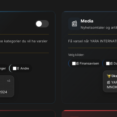
Media
📰
Nyhetsomtaler og arti
 kategorier du vil ha varsler
Få varsel når YARA INTERNATI
Velg kilder:
📰 Finansavisen
📰 D
nger
📄 Andre
Ok
nå
📰 YAR
MNO
 2024