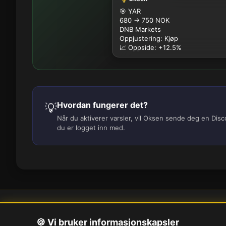
🎯 YAR
680 → 750 NOK
DNB Markets
Oppjustering: Kjøp
📈 Oppside: +12.5%
Hvordan fungerer det?
💡
Når du aktiverer varsler, vil Oksen sende deg en Dis
du er logget inn med.
Om oss
Pe
🍪 Vi bruker informasjonskapsler