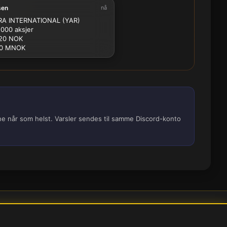
sen
nå
2.5M
5M
10M
15M
25M
A INTERNATIONAL (YAR)
 000 aksjer
20 NOK
.0 MNOK
ene når som helst. Varsler sendes til samme Discord-konto
nstillinger