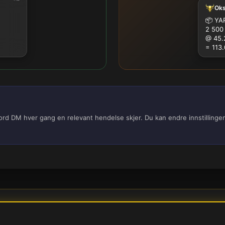
Ok
100K
500K
1M
📦
YAR
2 500
@ 45.
= 113
cord DM hver gang en relevant hendelse skjer. Du kan endre innstilling
rsonvernerklæring
Informasjonskapsler
Brukervilkår
Cookie-in