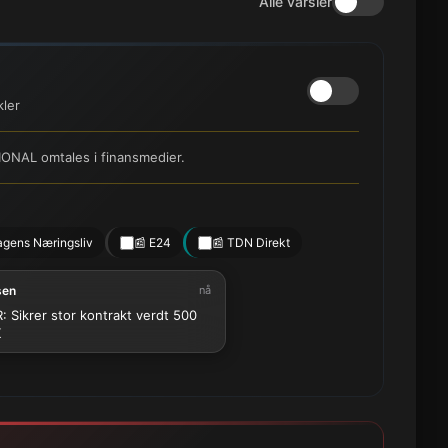
Alle varsler
kler
ONAL omtales i finansmedier.
agens Næringsliv
📰 E24
📰 TDN Direkt
sen
nå
: Sikrer stor kontrakt verdt 500
K