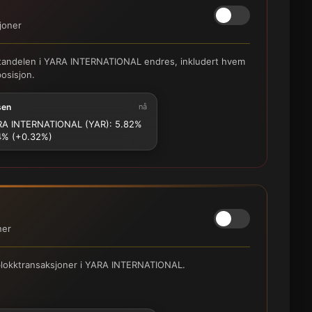
joner
hortandelen i YARA INTERNATIONAL endres, inkludert hvem
posisjon.
sen
nå
A INTERNATIONAL (YAR): 5.82%
4% (+0.32%)
ner
e blokktransaksjoner i YARA INTERNATIONAL.