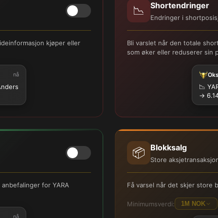
Shortendringer
📉
Endringer i shortposis
deinformasjon kjøper eller
Bli varslet når den totale s
som øker eller reduserer sin 
nå
Ok
Anders
📉
YAR
→ 6.1
Blokksalg
📦
Store aksjetransaksjo
r anbefalinger for YARA
Få varsel når det skjer stor
Minimumsverdi:
1M NOK
nå