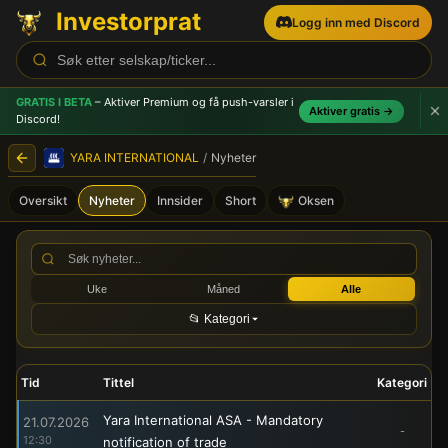
Investorprat
Logg inn med Discord
GRATIS I BETA
– Aktiver Premium og få push-varsler
i
Aktiver gratis →
Discord!
YARA INTERNATIONAL
/
Nyheter
Oversikt
Nyheter
Innsider
Short
Oksen
YARA INTERNATIONAL (YAR)
Uke
Måned
Alle
📂 Kategori
Tid
Tittel
Kategori
Yara International ASA - Mandatory
21.07.2026
-
12:30
notification of trade