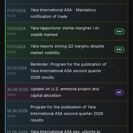
Yara International ASA - Mandatory
17.07.2026
-
15:20
notification of trade
Yara rapporterer sterke marginer i et
17.07.2026
RAP
08:00
volatilt marked
Yara reports strong Q2 margins despite
17.07.2026
RAP
08:00
market volatility
Reminder: Program for the publication of
10.07.2026
Yara International ASA second quarter
-
14:00
2026 results
Update on U.S. ammonia project and
30.06.2026
INF
14:00
capital allocation
Program for the publication of Yara
18.06.2026
International ASA second quarter 2026
-
16:00
results
Yara International ASA eks. utbytte kr.
13.05.2026