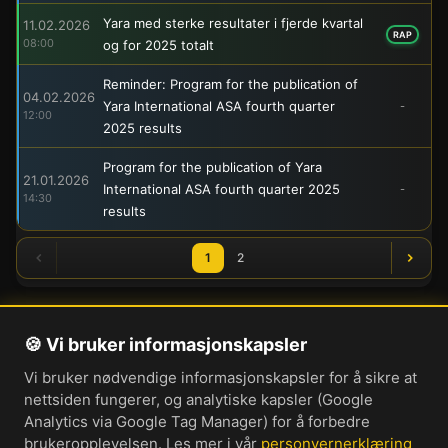
Yara med sterke resultater i fjerde kvartal
11.02.2026
RAP
08:00
og for 2025 totalt
Reminder: Program for the publication of
04.02.2026
Yara International ASA fourth quarter
-
12:00
2025 results
Program for the publication of Yara
21.01.2026
International ASA fourth quarter 2025
-
14:30
results
1
2
🍪 Vi bruker informasjonskapsler
Om oss
Vi bruker nødvendige informasjonskapsler for å sikre at
Personvernerklæring
nettsiden fungerer, og analytiske kapsler (Google
Informasjonskapsler
Analytics via Google Tag Manager) for å forbedre
brukeropplevelsen. Les mer i vår
personvernerklæring
Brukervilkår