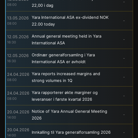
-
08:00
22,00 i dag
Yara International ASA ex-dividend NOK
13.05.2026
-
08:00
22.00 today
Annual general meeting held in Yara
12.05.2026
-
16:30
International ASA
Ordinær generalforsamling i Yara
12.05.2026
-
16:30
International ASA er avholdt
Yara reports increased margins and
24.04.2026
-
08:00
strong volumes in 1Q
Yara rapporterer økte marginer og
24.04.2026
-
08:00
leveranser i første kvartal 2026
Notice of Yara Annual General Meeting
20.04.2026
-
14:00
2026
20.04.2026
Innkalling til Yara generalforsamling 2026
-
14:00