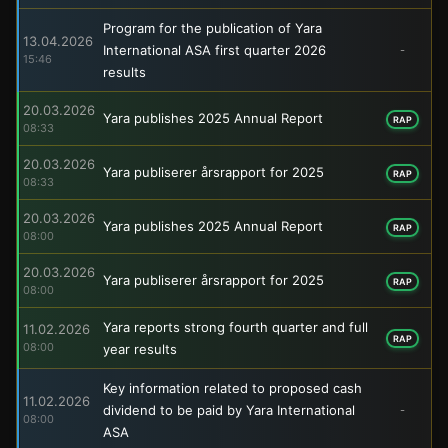
Program for the publication of Yara
13.04.2026
International ASA first quarter 2026
-
15:46
results
20.03.2026
Yara publishes 2025 Annual Report
RAP
08:33
20.03.2026
Yara publiserer årsrapport for 2025
RAP
08:33
20.03.2026
Yara publishes 2025 Annual Report
RAP
08:00
20.03.2026
Yara publiserer årsrapport for 2025
RAP
08:00
Yara reports strong fourth quarter and full
11.02.2026
RAP
08:00
year results
Key information related to proposed cash
11.02.2026
dividend to be paid by Yara International
-
08:00
ASA