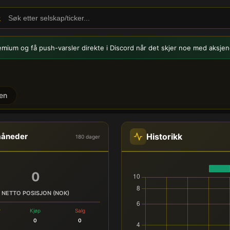
emium og få push-varsler
direkte i Discord når det skjer noe med aksjen
en
) - Innsidehandel
Historikk
måneder
180 dager
0
NETTO POSISJON (NOK)
r
Kjøp
Salg
0
0