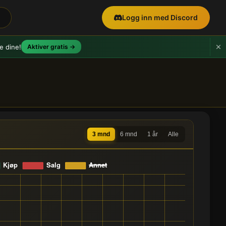
Logg inn med Discord
e dine!
Aktiver gratis →
3 mnd
6 mnd
1 år
Alle