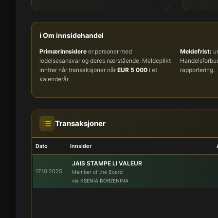
ℹ️ Om innsidehandel
Primærinnsidere
er personer med
Meldefrist:
um
ledelsesansvar og deres nærstående. Meldeplikt
Handelsforb
inntrer når transaksjoner når
EUR 5 000
i et
rapportering.
kalenderår.
Transaksjoner
Dato
Innsider
JAIS STAMPE LI VALEUR
17.10.2025
Member of the Board
via KSENIA BORZENINA