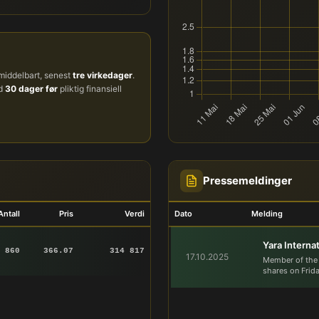
iddelbart, senest
tre virkedager
.
ud
30 dager før
pliktig finansiell
Pressemeldinger
Antall
Pris
Verdi
Dato
Melding
Yara Interna
860
366.07
314 817
17.10.2025
Member of the Y
shares on Frid