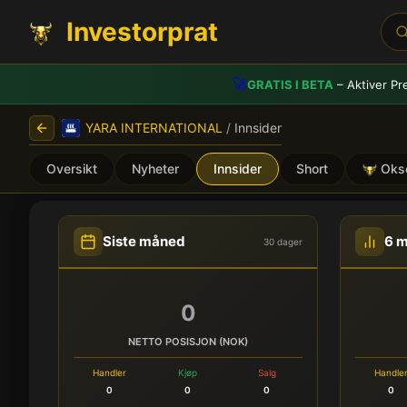
Investorprat
🚀
GRATIS I BETA
– Aktiver Pr
YARA INTERNATIONAL
/
Innsider
Oversikt
Nyheter
Innsider
Short
Oks
YARA INTERNATIONAL (YAR
Siste måned
6 
30 dager
0
NETTO POSISJON (NOK)
Handler
Kjøp
Salg
Handle
0
0
0
0