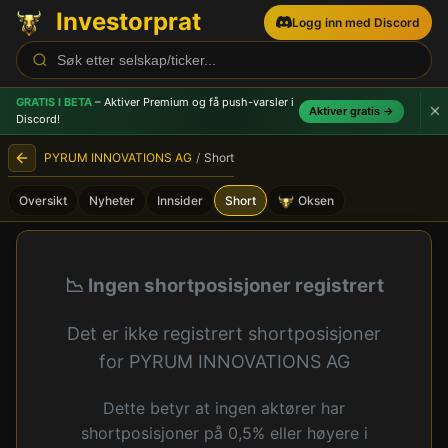
Investorprat
Logg inn med Discord
GRATIS I BETA
– Aktiver Premium og få push-varsler
i
Aktiver gratis →
Discord!
PYRUM INNOVATIONS AG
/
Short
Oversikt
Nyheter
Innsider
Short
Oksen
PYRUM INNOVATIONS AG (P
📉 Ingen shortposisjoner registrert
Det er ikke registrert shortposisjoner
for PYRUM INNOVATIONS AG
Dette betyr at ingen aktører har
shortposisjoner på 0,5% eller høyere i