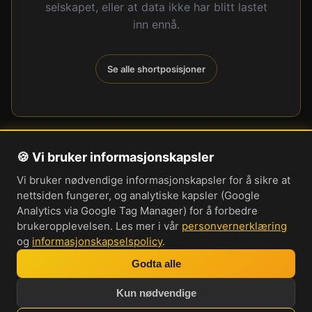
selskapet, eller at data ikke har blitt lastet
inn ennå.
Se alle shortposisjoner
🍪 Vi bruker informasjonskapsler
Om oss
Vi bruker nødvendige informasjonskapsler for å sikre at
Personvernerklæring
nettsiden fungerer, og analytiske kapsler (Google
Informasjonskapsler
Analytics via Google Tag Manager) for å forbedre
brukeropplevelsen. Les mer i vår
personvernerklæring
Brukervilkår
og
informasjonskapselspolicy
.
Cookie-innstillinger
Godta alle
Bli med i vår Discord-server
Kun nødvendige
Investorprat 2026. Norsk forum og