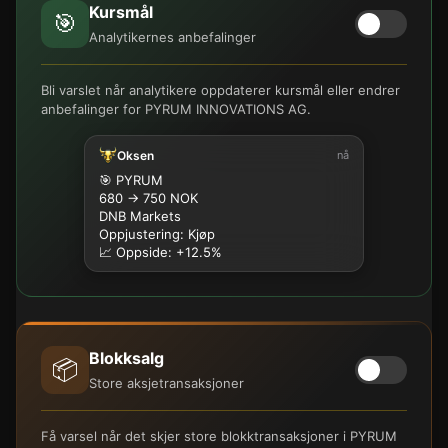
Kursmål
🎯
Analytikernes anbefalinger
Bli varslet når analytikere oppdaterer kursmål eller endrer
anbefalinger for PYRUM INNOVATIONS AG.
Oksen
nå
🎯 PYRUM
680 → 750 NOK
DNB Markets
Oppjustering: Kjøp
📈 Oppside: +12.5%
Blokksalg
📦
Store aksjetransaksjoner
Få varsel når det skjer store blokktransaksjoner i PYRUM