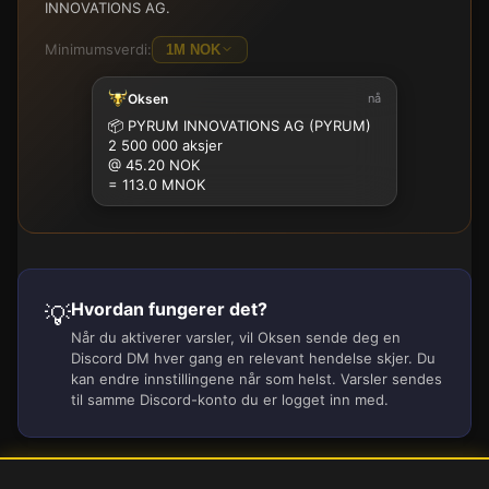
INNOVATIONS AG.
Minimumsverdi:
1M NOK
Oksen
nå
100K
500K
1M
2.5M
5M
10M
15M
25M
📦
PYRUM INNOVATIONS AG (PYRUM)
2 500 000 aksjer
@ 45.20 NOK
= 113.0 MNOK
Hvordan fungerer det?
💡
Når du aktiverer varsler, vil Oksen sende deg en
Discord DM hver gang en relevant hendelse skjer. Du
kan endre innstillingene når som helst. Varsler sendes
til samme Discord-konto du er logget inn med.