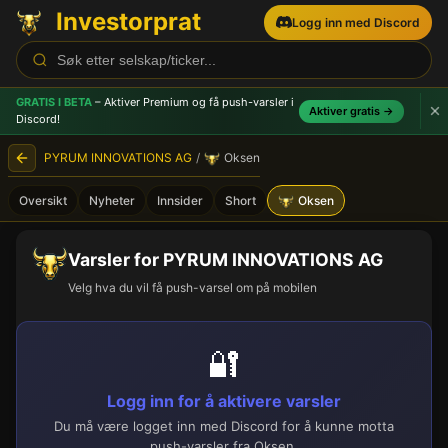
Investorprat
Logg inn med Discord
GRATIS I BETA
– Aktiver Premium og få push-varsler
i
Aktiver gratis →
Discord!
PYRUM INNOVATIONS AG
/
Oksen
Oversikt
Nyheter
Innsider
Short
Oksen
Varsler for PYRUM INNOVATIONS AG
Velg hva du vil få push-varsel om på mobilen
🔐
Logg inn for å aktivere varsler
Du må være logget inn med Discord for å kunne motta
push-varsler fra Oksen.