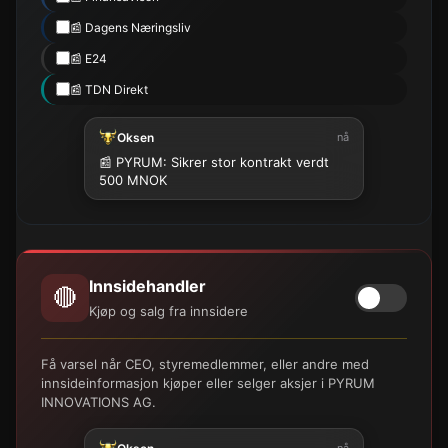
📰 Dagens Næringsliv
📰 E24
📰 TDN Direkt
Oksen
nå
📰 PYRUM: Sikrer stor kontrakt verdt
500 MNOK
Innsidehandler
🔴
Kjøp og salg fra innsidere
Få varsel når CEO, styremedlemmer, eller andre med
innsideinformasjon kjøper eller selger aksjer i PYRUM
INNOVATIONS AG.
nå