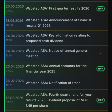
20.05.2026
Webstep ASA: First quarter results 2026
RAP
07:00
Webstep ASA: Announcement of financial
13.05.2026
-
10:00
results Q1 2026
Webstep ASA: Key information relating to
24.04.2026
-
11:10
proposed cash dividend
Webstep ASA: Notice of annual general
24.04.2026
-
11:04
meeting
Webstep ASA: Annual accounts for the
23.04.2026
RAP
07:00
financial year 2025
26.02.2026
Webstep ASA: Notification of trade
-
12:51
Webstep ASA: Fourth quarter and full year
12.02.2026
results 2025. Dividend proposal of NOK
RAP
07:00
1.49 per share