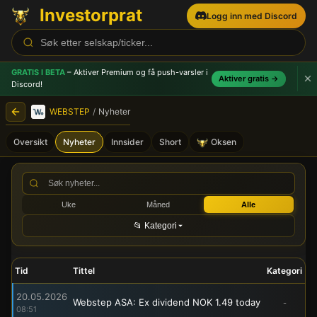
Investorprat
Logg inn med Discord
GRATIS I BETA
– Aktiver Premium og få push-varsler
i
Aktiver gratis →
Discord!
WEBSTEP
/
Nyheter
Oversikt
Nyheter
Innsider
Short
Oksen
WEBSTEP (WSTEP) - Børsme
Uke
Måned
Alle
📂 Kategori
Tid
Tittel
Kategori
20.05.2026
Webstep ASA: Ex dividend NOK 1.49 today
-
08:51