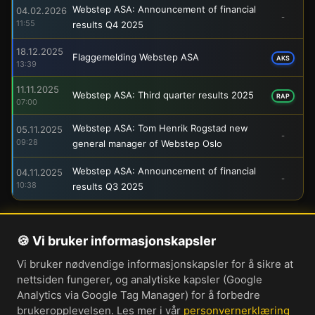
Webstep ASA: Announcement of financial
04.02.2026
-
11:55
results Q4 2025
18.12.2025
Flaggemelding Webstep ASA
AKS
13:39
11.11.2025
Webstep ASA: Third quarter results 2025
RAP
07:00
Webstep ASA: Tom Henrik Rogstad new
05.11.2025
-
09:28
general manager of Webstep Oslo
Webstep ASA: Announcement of financial
04.11.2025
-
10:38
results Q3 2025
🍪 Vi bruker informasjonskapsler
Om oss
Vi bruker nødvendige informasjonskapsler for å sikre at
Personvernerklæring
nettsiden fungerer, og analytiske kapsler (Google
Informasjonskapsler
Analytics via Google Tag Manager) for å forbedre
brukeropplevelsen. Les mer i vår
personvernerklæring
Brukervilkår