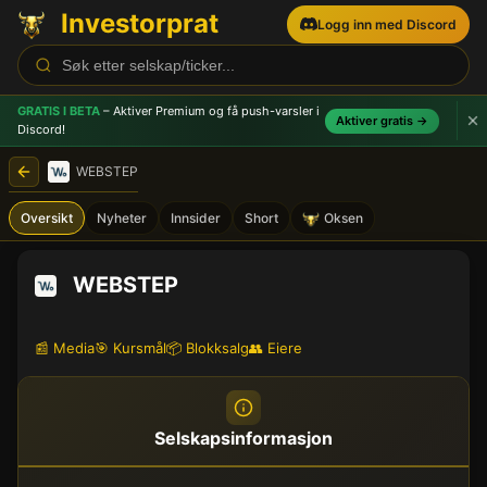
Investorprat
Logg inn med Discord
GRATIS I BETA
– Aktiver Premium og få push-varsler
i
Aktiver gratis →
Discord!
WEBSTEP
Oversikt
Nyheter
Innsider
Short
Oksen
WEBSTEP
📰 Media
🎯 Kursmål
📦 Blokksalg
👥 Eiere
Selskapsinformasjon