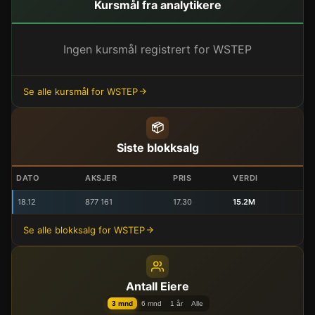
Kursmål fra analytikere
Ingen kursmål registrert for WSTEP
Se alle kursmål for WSTEP
📦
Siste blokksalg
DATO
AKSJER
PRIS
VERDI
18.12
877 161
17.30
15.2M
Se alle blokksalg for WSTEP
Antall Eiere
3 mnd
6 mnd
1 år
Alle