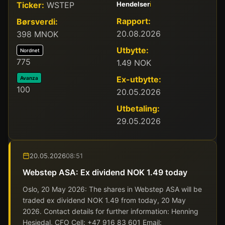
Ticker:
WSTEP
Hendelser
ℹ️
Rapport:
Børsverdi:
20.08.2026
398 MNOK
Utbytte:
Nordnet
775
1.49 NOK
Ex-utbytte:
Avanza
100
20.05.2026
Utbetaling:
29.05.2026
20.05.2026
08:51
Webstep ASA: Ex dividend NOK 1.49 today
Oslo, 20 May 2026: The shares in Webstep ASA will be
traded ex dividend NOK 1.49 from today, 20 May
2026. Contact details for further information: Henning
Hesjedal, CFO Cell: +47 916 83 601 Email: