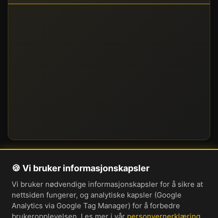
🍪 Vi bruker informasjonskapsler
Om oss
Vi bruker nødvendige informasjonskapsler for å sikre at
Personvernerklæring
nettsiden fungerer, og analytiske kapsler (Google
Informasjonskapsler
Analytics via Google Tag Manager) for å forbedre
brukeropplevelsen. Les mer i vår
personvernerklæring
Brukervilkår