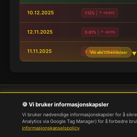
10.12.2025
1.12%
↗ +0.51%
12.11.2025
0.61%
↗ +0.11%
11.11.2025
0.50%
↗ +0.50%
Vis alle
10
hendelser
▼
Om oss
Pe
🍪 Vi bruker informasjonskapsler
Vi bruker nødvendige informasjonskapsler for å sikre
Analytics via Google Tag Manager) for å forbedre br
informasjonskapselspolicy
.