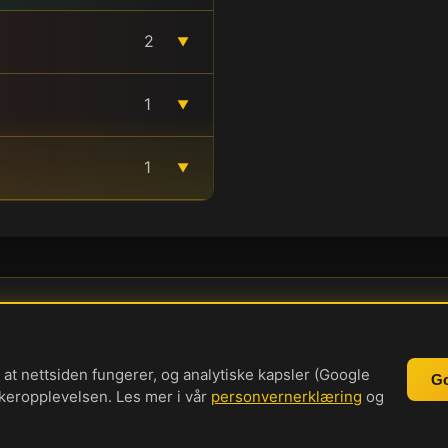
2
▼
1
▼
1
▼
rsonvernerklæring
Informasjonskapsler
Brukervilkår
Cookie-in
Bli med i vår Discord-server
 at nettsiden fungerer, og analytiske kapsler (Google
Go
ukeropplevelsen. Les mer i vår
personvernerklæring
og
Investorprat 2026. Norsk forum og markedsinformasjon.