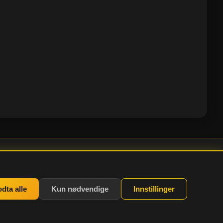
nstillinger
dta alle
Kun nødvendige
Innstillinger