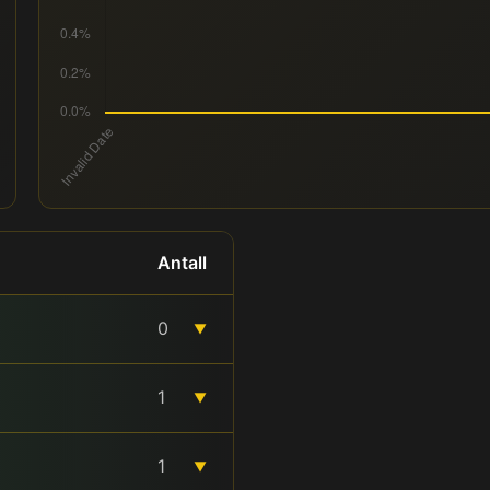
Antall
0
▼
1
▼
1
▼