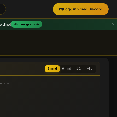
Logg inn med Discord
e dine!
Aktiver gratis →
3 mnd
6 mnd
1 år
Alle