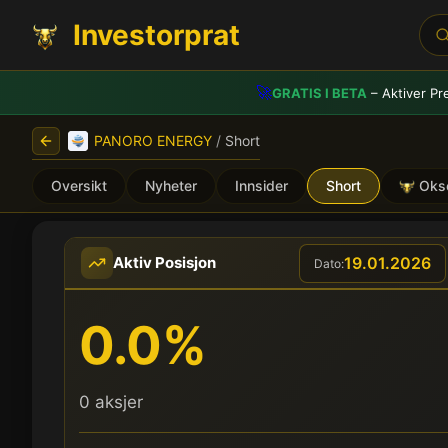
Investorprat
🚀
GRATIS I BETA
– Aktiver Pr
PANORO ENERGY
/
Short
Oversikt
Nyheter
Innsider
Short
Oks
PANORO ENERGY (PEN) - S
19.01.2026
Aktiv Posisjon
Dato:
0.0%
0 aksjer