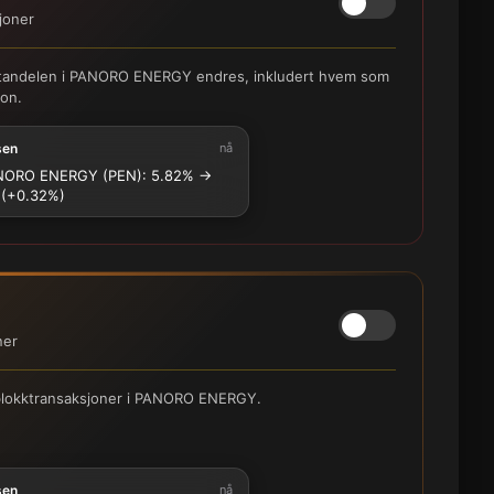
joner
hortandelen i PANORO ENERGY endres, inkludert hvem som
jon.
sen
nå
ORO ENERGY (PEN): 5.82% →
 (+0.32%)
ner
e blokktransaksjoner i PANORO ENERGY.
sen
nå