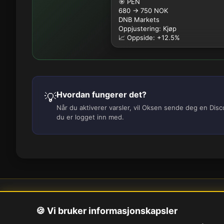
🎯 PEN
680 → 750 NOK
DNB Markets
Oppjustering: Kjøp
📈 Oppside: +12.5%
Hvordan fungerer det?
💡
Når du aktiverer varsler, vil Oksen sende deg en Dis
du er logget inn med.
Om oss
Pe
🍪 Vi bruker informasjonskapsler