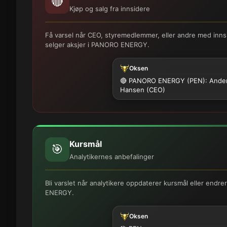
🔴
Kjøp og salg fra innsidere
Få varsel når CEO, styremedlemmer, eller andre med innsi
selger aksjer i PANORO ENERGY.
Oksen
🔴 PANORO ENERGY (PEN): Ande
Hansen (CEO)
Kursmål
🎯
Analytikernes anbefalinger
Bli varslet når analytikere oppdaterer kursmål eller endr
ENERGY.
Oksen