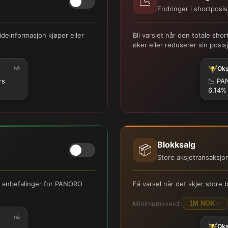
📉
Endringer i shortposis
deinformasjon kjøper eller
Bli varslet når den totale s
øker eller reduserer sin posis
nå
Ok
rs
📉
PAN
6.14%
Blokksalg
📦
Store aksjetransaksjo
er anbefalinger for PANORO
Få varsel når det skjer stor
Minimumsverdi:
1M NOK
nå
Ok