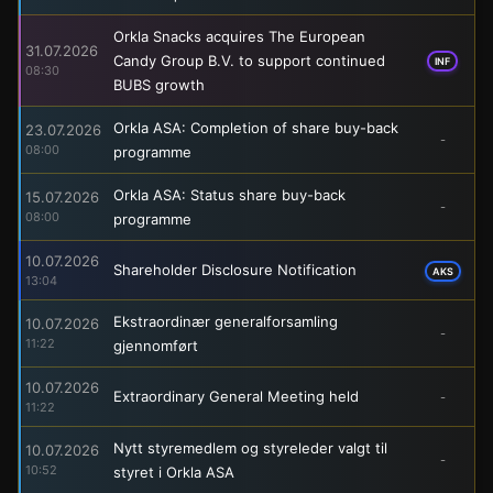
Orkla Snacks acquires The European
31.07.2026
Candy Group B.V. to support continued
INF
08:30
BUBS growth
Orkla ASA: Completion of share buy-back
23.07.2026
-
08:00
programme
Orkla ASA: Status share buy-back
15.07.2026
-
08:00
programme
10.07.2026
Shareholder Disclosure Notification
AKS
13:04
Ekstraordinær generalforsamling
10.07.2026
-
11:22
gjennomført
10.07.2026
Extraordinary General Meeting held
-
11:22
Nytt styremedlem og styreleder valgt til
10.07.2026
-
10:52
styret i Orkla ASA