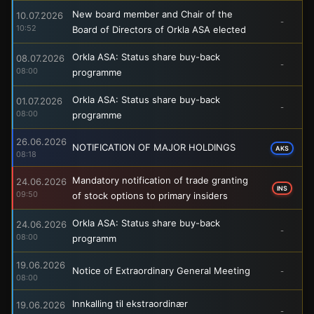
New board member and Chair of the
10.07.2026
-
10:52
Board of Directors of Orkla ASA elected
Orkla ASA: Status share buy-back
08.07.2026
-
08:00
programme
Orkla ASA: Status share buy-back
01.07.2026
-
08:00
programme
26.06.2026
NOTIFICATION OF MAJOR HOLDINGS
AKS
08:18
Mandatory notification of trade granting
24.06.2026
INS
09:50
of stock options to primary insiders
Orkla ASA: Status share buy-back
24.06.2026
-
08:00
programm
19.06.2026
Notice of Extraordinary General Meeting
-
08:00
Innkalling til ekstraordinær
19.06.2026
-