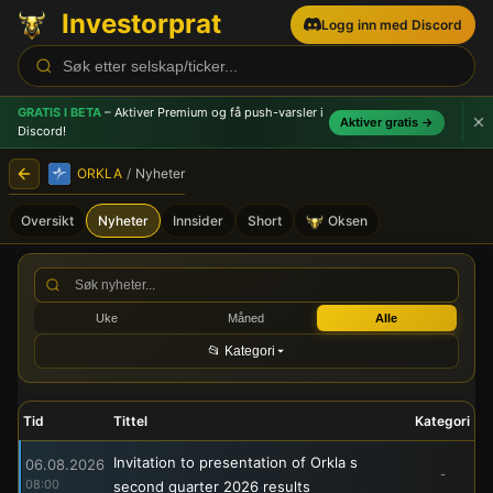
Investorprat
Logg inn med Discord
GRATIS I BETA
– Aktiver Premium og få push-varsler
i
Aktiver gratis →
Discord!
ORKLA
/
Nyheter
Oversikt
Nyheter
Innsider
Short
Oksen
ORKLA (ORK) - Børsmelding
Uke
Måned
Alle
📂 Kategori
Tid
Tittel
Kategori
Invitation to presentation of Orkla s
06.08.2026
-
08:00
second quarter 2026 results