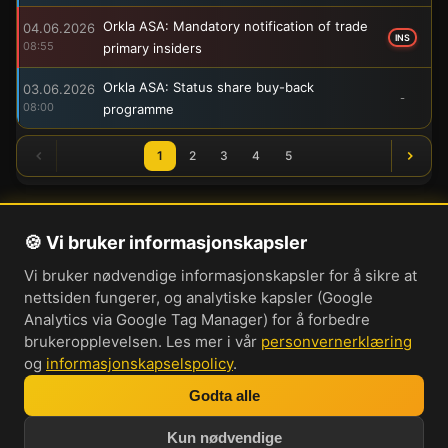
Orkla ASA: Mandatory notification of trade
04.06.2026
INS
08:55
primary insiders
Orkla ASA: Status share buy-back
03.06.2026
-
08:00
programme
1
2
3
4
5
🍪 Vi bruker informasjonskapsler
Om oss
Vi bruker nødvendige informasjonskapsler for å sikre at
Personvernerklæring
nettsiden fungerer, og analytiske kapsler (Google
Informasjonskapsler
Analytics via Google Tag Manager) for å forbedre
brukeropplevelsen. Les mer i vår
personvernerklæring
Brukervilkår
og
informasjonskapselspolicy
.
Cookie-innstillinger
Godta alle
Bli med i vår Discord-server
Kun nødvendige