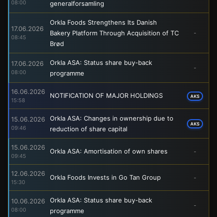
08:00
generalforsamling
Orkla Foods Strengthens Its Danish
17.06.2026
Bakery Platform Through Acquisition of TC
-
08:45
Brød
Orkla ASA: Status share buy-back
17.06.2026
-
08:00
programme
16.06.2026
NOTIFICATION OF MAJOR HOLDINGS
AKS
15:58
Orkla ASA: Changes in ownership due to
15.06.2026
AKS
09:46
reduction of share capital
15.06.2026
Orkla ASA: Amortisation of own shares
-
09:45
12.06.2026
Orkla Foods Invests in Go Tan Group
-
15:30
Orkla ASA: Status share buy-back
10.06.2026
-
08:00
programme