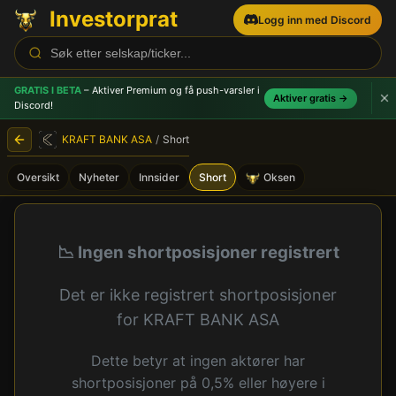
Investorprat
Logg inn med Discord
GRATIS I BETA
– Aktiver Premium og få push-varsler
i
Aktiver gratis →
Discord!
KRAFT BANK ASA
/
Short
Oversikt
Nyheter
Innsider
Short
Oksen
KRAFT BANK ASA (KRAB) - 
📉 Ingen shortposisjoner registrert
Det er ikke registrert shortposisjoner
for KRAFT BANK ASA
Dette betyr at ingen aktører har
shortposisjoner på 0,5% eller høyere i