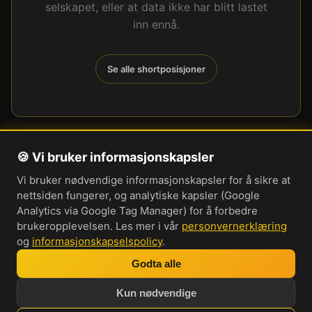
selskapet, eller at data ikke har blitt lastet
inn ennå.
Se alle shortposisjoner
🍪 Vi bruker informasjonskapsler
Om oss
Vi bruker nødvendige informasjonskapsler for å sikre at
Personvernerklæring
nettsiden fungerer, og analytiske kapsler (Google
Informasjonskapsler
Analytics via Google Tag Manager) for å forbedre
brukeropplevelsen. Les mer i vår
personvernerklæring
Brukervilkår
og
informasjonskapselspolicy
.
Cookie-innstillinger
Godta alle
Bli med i vår Discord-server
Kun nødvendige
Investorprat 2026. Norsk forum og