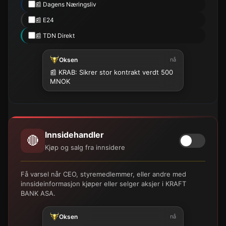
📰 Dagens Næringsliv
📰 E24
📰 TDN Direkt
Oksen
nå
📰 KRAB: Sikrer stor kontrakt verdt 500
MNOK
Innsidehandler
🔴
Kjøp og salg fra innsidere
Få varsel når CEO, styremedlemmer, eller andre med
innsideinformasjon kjøper eller selger aksjer i KRAFT
BANK ASA.
Oksen
nå