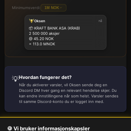
Minimumsverdi:
1M NOK
Oksen
nå
100K
500K
1M
2.5M
5M
10M
15M
25M
📦
KRAFT BANK ASA (KRAB)
2 500 000 aksjer
@ 45.20 NOK
= 113.0 MNOK
Hvordan fungerer det?
💡
Når du aktiverer varsler, vil Oksen sende deg en
Discord DM hver gang en relevant hendelse skjer. Du
kan endre innstillingene når som helst. Varsler sendes
til samme Discord-konto du er logget inn med.
🍪 Vi bruker informasjonskapsler