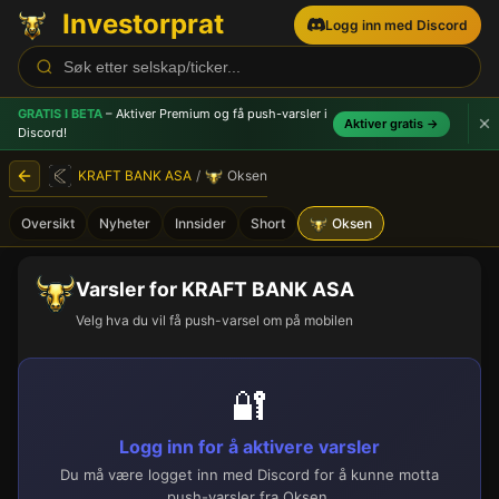
Investorprat
Logg inn med Discord
GRATIS I BETA
– Aktiver Premium og få push-varsler
i
Aktiver gratis →
Discord!
KRAFT BANK ASA
/
Oksen
Oversikt
Nyheter
Innsider
Short
Oksen
Varsler for KRAFT BANK ASA
Velg hva du vil få push-varsel om på mobilen
🔐
Logg inn for å aktivere varsler
Du må være logget inn med Discord for å kunne motta
push-varsler fra Oksen.