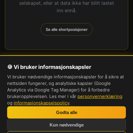
selskapet, eller at data ikke har blitt lastet
inn ennå.
Se alle shortposisjoner
🍪 Vi bruker informasjonskapsler
Om oss
Vi bruker nødvendige informasjonskapsler for å sikre at
Personvernerklæring
nettsiden fungerer, og analytiske kapsler (Google
Informasjonskapsler
Analytics via Google Tag Manager) for å forbedre
brukeropplevelsen. Les mer i vår
personvernerklæring
Brukervilkår
og
informasjonskapselspolicy
.
Cookie-innstillinger
Godta alle
Bli med i vår Discord-server
Kun nødvendige
Investorprat 2026. Norsk forum og