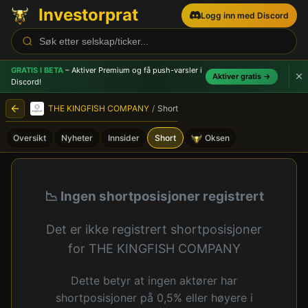
Investorprat
Logg inn med Discord
GRATIS I BETA
– Aktiver Premium og få push-varsler
i
Aktiver gratis →
Discord!
THE KINGFISH COMPANY
/
Short
Oversikt
Nyheter
Innsider
Short
Oksen
THE KINGFISH COMPANY (KI
📉 Ingen shortposisjoner registrert
Det er ikke registrert shortposisjoner
for THE KINGFISH COMPANY
Dette betyr at ingen aktører har
shortposisjoner på 0,5% eller høyere i