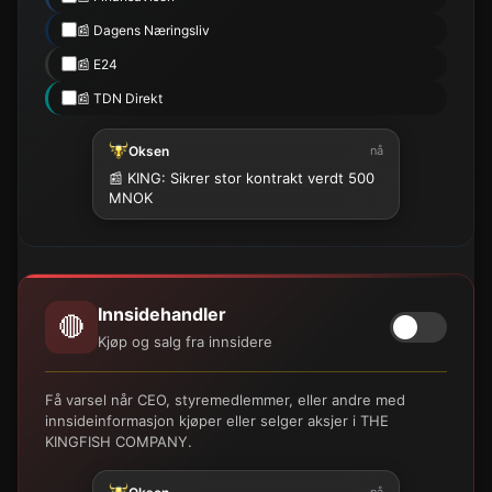
📰 Dagens Næringsliv
📰 E24
📰 TDN Direkt
Oksen
nå
📰 KING: Sikrer stor kontrakt verdt 500
MNOK
Innsidehandler
🔴
Kjøp og salg fra innsidere
Få varsel når CEO, styremedlemmer, eller andre med
innsideinformasjon kjøper eller selger aksjer i THE
KINGFISH COMPANY.
nå