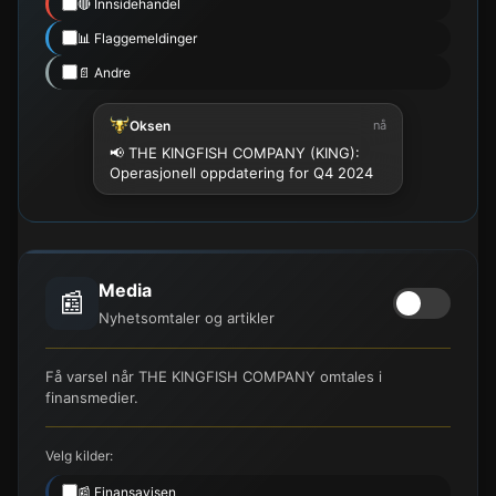
🔴 Innsidehandel
📊 Flaggemeldinger
📄 Andre
Oksen
nå
📢 THE KINGFISH COMPANY (KING):
Operasjonell oppdatering for Q4 2024
Media
📰
Nyhetsomtaler og artikler
Få varsel når THE KINGFISH COMPANY omtales i
finansmedier.
Velg kilder:
📰 Finansavisen