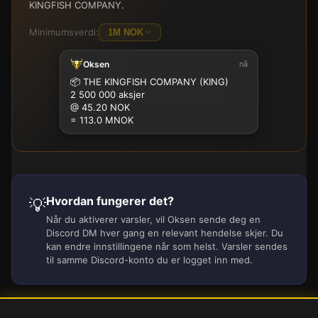
KINGFISH COMPANY.
Minimumsverdi:
1M NOK
Oksen
nå
100K
500K
1M
2.5M
5M
10M
15M
25M
📦
THE KINGFISH COMPANY (KING)
2 500 000 aksjer
@ 45.20 NOK
= 113.0 MNOK
Hvordan fungerer det?
💡
Når du aktiverer varsler, vil Oksen sende deg en
Discord DM hver gang en relevant hendelse skjer. Du
kan endre innstillingene når som helst. Varsler sendes
til samme Discord-konto du er logget inn med.