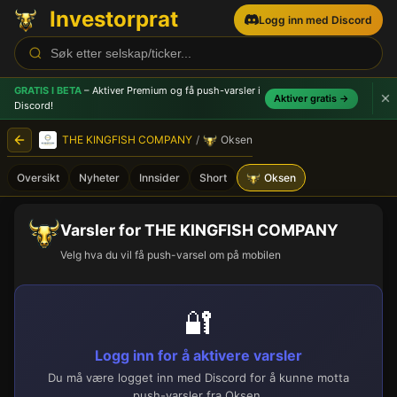
Investorprat
Logg inn med Discord
GRATIS I BETA
– Aktiver Premium og få push-varsler
i
Aktiver gratis →
Discord!
THE KINGFISH COMPANY
/
Oksen
Oversikt
Nyheter
Innsider
Short
Oksen
Varsler for THE KINGFISH COMPANY
Velg hva du vil få push-varsel om på mobilen
🔐
Logg inn for å aktivere varsler
Du må være logget inn med Discord for å kunne motta
push-varsler fra Oksen.