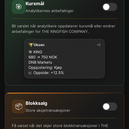
Kursmål
🎯
Analytikernes anbefalinger
Bli varslet når analytikere oppdaterer kursmål eller endrer
anbefalinger for THE KINGFISH COMPANY.
Oksen
nå
🎯 KING
680 → 750 NOK
DNB Markets
Oppjustering: Kjøp
📈 Oppside: +12.5%
Blokksalg
📦
Store aksjetransaksjoner
Få varsel når det skjer store blokktransaksjoner i THE