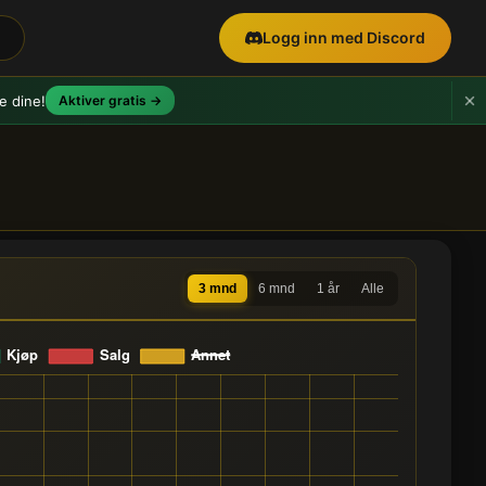
Logg inn med Discord
e dine!
Aktiver gratis →
3 mnd
6 mnd
1 år
Alle