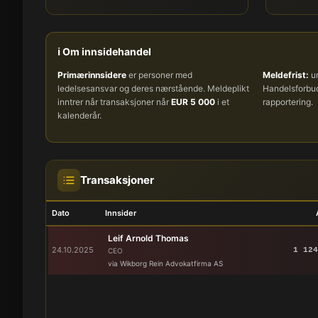
ℹ️ Om innsidehandel
Primærinnsidere
er personer med
Meldefrist:
um
ledelsesansvar og deres nærstående. Meldeplikt
Handelsforb
inntrer når transaksjoner når
EUR 5 000
i et
rapportering.
kalenderår.
Transaksjoner
Dato
Innsider
Leif Arnold Thomas
24.10.2025
1 124
CEO
via Wikborg Rein Advokatfirma AS