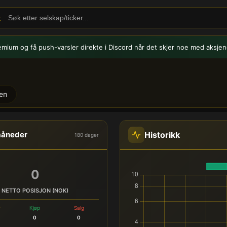
emium og få push-varsler
direkte i Discord når det skjer noe med aksjen
en
UDL) - Innsidehandel
Historikk
måneder
180 dager
0
NETTO POSISJON (NOK)
r
Kjøp
Salg
0
0