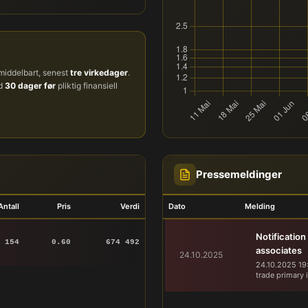
iddelbart, senest
tre virkedager
.
ud
30 dager før
pliktig finansiell
Pressemeldinger
Antall
Pris
Verdi
Dato
Melding
Notification
 154
0.60
674 492
associates
24.10.2025
24.10.2025 19:
trade primary 