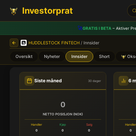
Investorprat
🚀
GRATIS I BETA
– Aktiver Pr
HUDDLESTOCK FINTECH
/
Innsider
Oversikt
Nyheter
Innsider
Short
Oks
HUDDLESTOCK FINTECH (H
Siste måned
6 
30 dager
0
NETTO POSISJON (NOK)
Handler
Kjøp
Salg
Handle
0
0
0
0