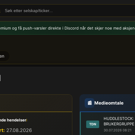
emium og få push-varsler
direkte i Discord når det skjer noe med aksjen
en
H
📰
Medieomtale
HUDDLESTOCK: 
de hendelser
ℹ️
BRUKERGRUPPE 
TDN
t:
27.08.2026
30.07.2026 08:21