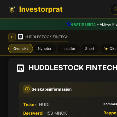
Investorprat
🚀
GRATIS I BETA
– Aktiver Pr
HUDDLESTOCK FINTECH
Oversikt
Nyheter
Innsider
Short
Oks
HUDDLESTOCK FINTEC
Selskapsinformasjon
Ticker:
HUDL
Kommen
Rappor
Børsverdi:
158 MNOK