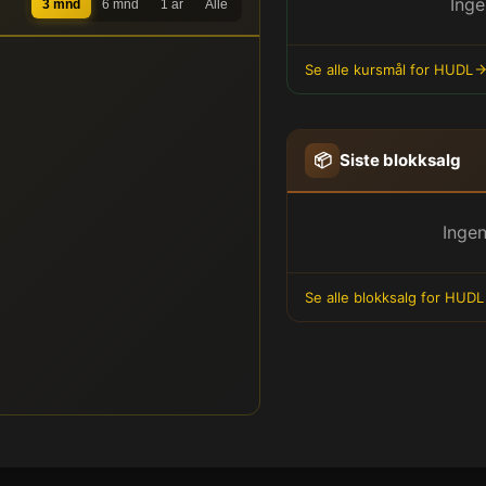
Inge
3 mnd
6 mnd
1 år
Alle
Se alle kursmål for HUDL
📦
Siste blokksalg
Ingen
Se alle blokksalg for HUDL