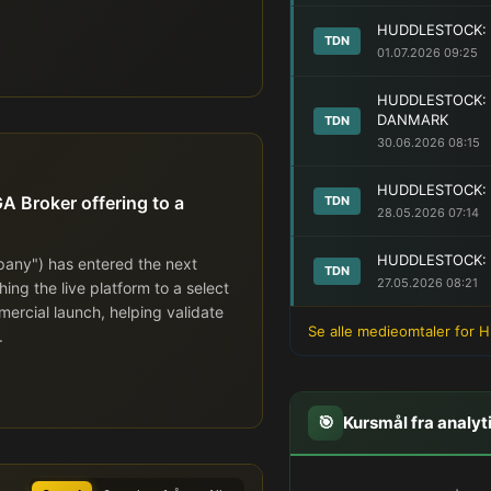
HUDDLESTOCK: 
TDN
01.07.2026 09:25
HUDDLESTOCK: 
DANMARK
TDN
30.06.2026 08:15
HUDDLESTOCK: R
A Broker offering to a
TDN
28.05.2026 07:14
HUDDLESTOCK: 
any") has entered the next
TDN
27.05.2026 08:21
ing the live platform to a select
mercial launch, helping validate
Se alle medieomtaler for 
.
🎯
Kursmål fra analyt