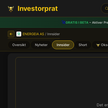
Investorprat
🚀
GRATIS I BETA
– Aktiver Pr
ENERGEIA AS
/
Innsider
Oversikt
Nyheter
Innsider
Short
Oks
ENERGEIA AS (ENERG) - In
Det er