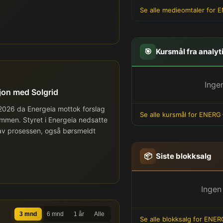
Se alle medieomtaler for 
🎯
Kursmål fra analyt
Inge
jon med Solgrid
 2026 da Energeia mottok forslag
Se alle kursmål for ENERG
ammen. Styret i Energeia nedsatte
 av prosessen, også børsmeldt
📦
Siste blokksalg
Ingen
3 mnd
6 mnd
1 år
Alle
Se alle blokksalg for ENER