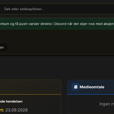
emium og få push-varsler
direkte i Discord når det skjer noe med aksjen
en
📰
Medieomtale
de hendelser
ℹ️
Ingen m
t:
23.09.2026