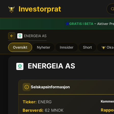
Investorprat
🚀
GRATIS I BETA
– Aktiver Pr
ENERGEIA AS
Oversikt
Nyheter
Innsider
Short
Oks
ENERGEIA AS
Selskapsinformasjon
Ticker:
ENERG
Kommen
Rappor
Børsverdi:
62 MNOK