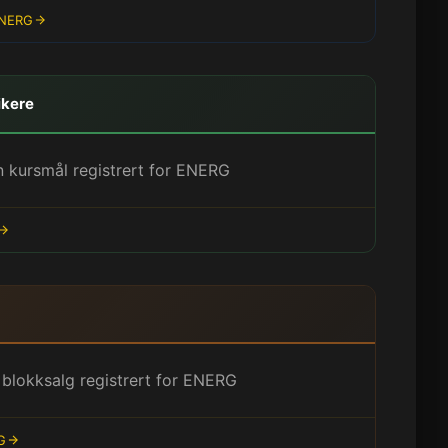
ENERG
ikere
n kursmål registrert for ENERG
 blokksalg registrert for ENERG
G