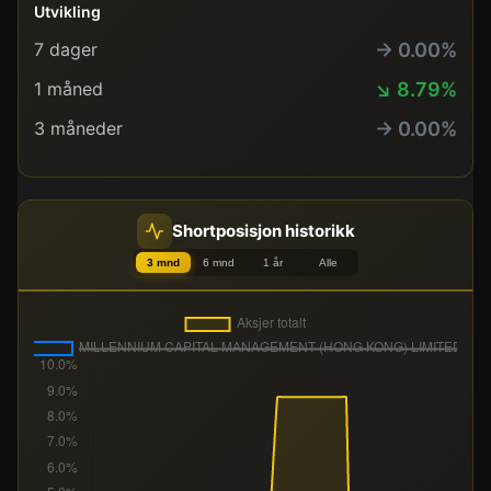
Utvikling
→ 0.00%
7 dager
↘ 8.79%
1 måned
→ 0.00%
3 måneder
Shortposisjon historikk
3 mnd
6 mnd
1 år
Alle