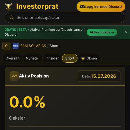
Investorprat
Logg inn med Discord
GRATIS I BETA
– Aktiver Premium og få push-varsler
i
Aktiver gratis →
Discord!
EAM SOLAR AS
/
Short
Oversikt
Nyheter
Innsider
Short
Oksen
EAM SOLAR AS (EAM) - Sho
15.07.2026
Aktiv Posisjon
Dato:
0.0%
0 aksjer