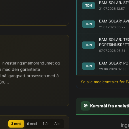
EAM SOLAR: ST
TDN
21.07.2026 13:57
EAM SOLAR: AV
TDN
21.07.2026 06:22
EAM SOLAR: TE
FORTRINNSRET
TDN
07.07.2026 08:31
et i investeringsmemorandumet og
EAM SOLAR: PO
TDN
lse med den garanterte
29.06.2026 07:35
EAM nå igangsatt prosessen med å
ru...
Se alle medieomtaler for 
🎯
Kursmål fra analyt
3 mnd
6 mnd
1 år
Alle
Ing