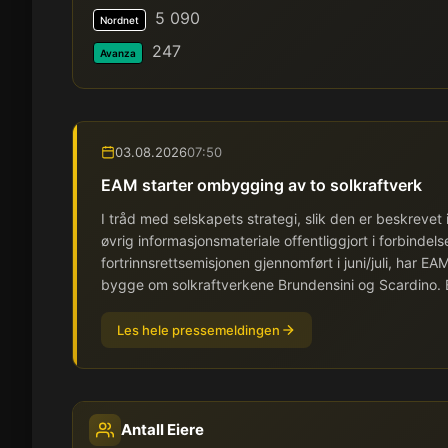
5 090
Nordnet
247
Avanza
03.08.2026
07:50
EAM starter ombygging av to solkraftverk
I tråd med selskapets strategi, slik den er beskrev
øvrig informasjonsmateriale offentliggjort i forbinde
fortrinnsrettsemisjonen gjennomført i juni/juli, har 
bygge om solkraftverkene Brundensini og Scardino. B
Les hele pressemeldingen
Antall Eiere