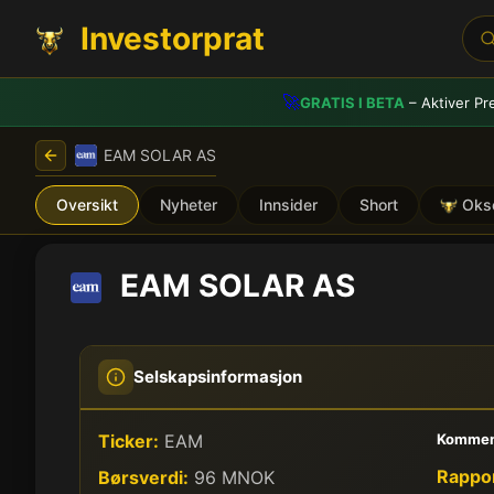
Investorprat
🚀
GRATIS I BETA
– Aktiver Pr
EAM SOLAR AS
Oversikt
Nyheter
Innsider
Short
Oks
EAM SOLAR AS
Selskapsinformasjon
Ticker:
EAM
Kommen
Rappor
Børsverdi:
96 MNOK