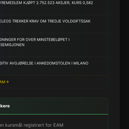
YREMEDLEM KJØPT 2.752.523 AKSJER, KURS 0,582
ELEOS TREKKER KRAV OM TREDJE VOLDGIFTSSAK
GNINGER FOR OVER MINSTEBELØPET I
TSEMISJONEN
SITIV AVGJØRELSE I ANKEDOMSTOLEN I MILANO
EAM
ikere
en kursmål registrert for EAM