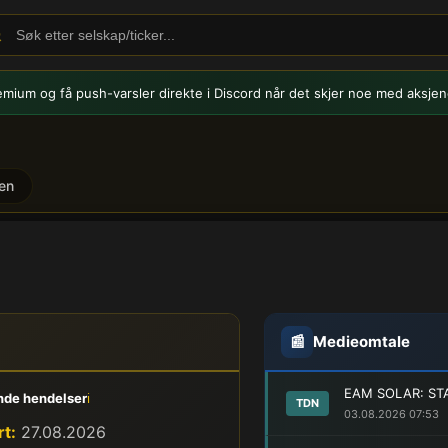
emium og få push-varsler
direkte i Discord når det skjer noe med aksjen
en
📰
Medieomtale
EAM SOLAR: ST
de hendelser
ℹ️
TDN
03.08.2026 07:53
t:
27.08.2026