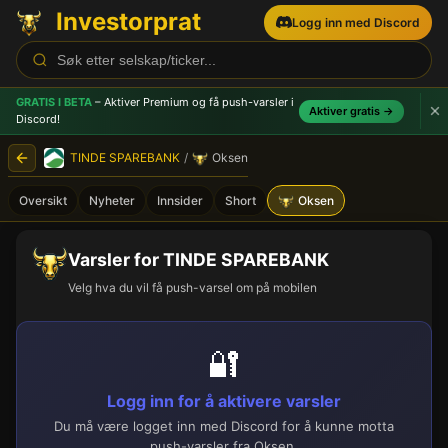
Investorprat
Logg inn med Discord
GRATIS I BETA
– Aktiver Premium og få push-varsler
i
Aktiver gratis →
Discord!
TINDE SPAREBANK
/
Oksen
Oversikt
Nyheter
Innsider
Short
Oksen
Varsler for TINDE SPAREBANK
Velg hva du vil få push-varsel om på mobilen
🔐
Logg inn for å aktivere varsler
Du må være logget inn med Discord for å kunne motta
push-varsler fra Oksen.