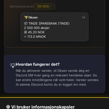
Minimumsverdi:
1M NOK
Oksen
nå
100K
500K
1M
2.5M
5M
10M
15M
25M
📦
TINDE SPAREBANK (TINDE)
2 500 000 aksjer
@ 45.20 NOK
= 113.0 MNOK
Hvordan fungerer det?
💡
Når du aktiverer varsler, vil Oksen sende deg en
Discord DM hver gang en relevant hendelse skjer. Du
kan endre innstillingene når som helst. Varsler sendes
til samme Discord-konto du er logget inn med.
🍪 Vi bruker informasjonskapsler