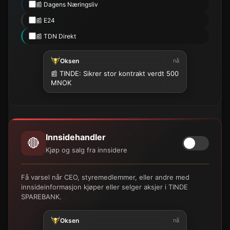
📰 Dagens Næringsliv
📰 E24
📰 TDN Direkt
Oksen
nå
📰 TINDE: Sikrer stor kontrakt verdt 500
MNOK
Innsidehandler
🔴
Kjøp og salg fra innsidere
Få varsel når CEO, styremedlemmer, eller andre med
innsideinformasjon kjøper eller selger aksjer i TINDE
SPAREBANK.
Oksen
nå