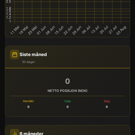
Siste måned
30 dager
0
NETTO POSISJON (NOK)
Handler
Kjøp
Salg
0
0
0
6 måneder