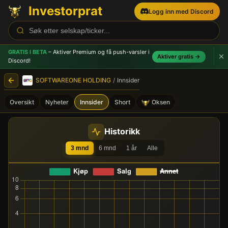
Investorprat
Logg inn med Discord
GRATIS I BETA
– Aktiver Premium og få push-varsler
i
Aktiver gratis →
Discord!
SOFTWAREONE HOLDING
/
Innsider
Oversikt
Nyheter
Innsider
Short
Oksen
SOFTWAREONE HOLDING (S
Historikk
3 mnd
6 mnd
1 år
Alle