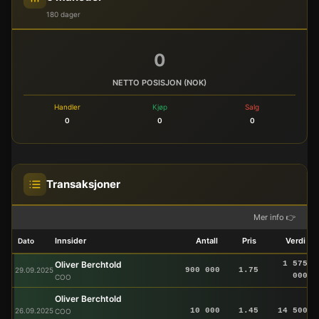
180 dager
0
NETTO POSISJON (NOK)
Handler
Kjøp
Salg
0
0
0
Transaksjoner
Mer info 👉
Innsider
Antall
Pris
Verdi
Dato
Oliver Berchtold
1 575
29.09.2025
900 000
1.75
000
COO
Oliver Berchtold
26.09.2025
10 000
1.45
14 500
COO