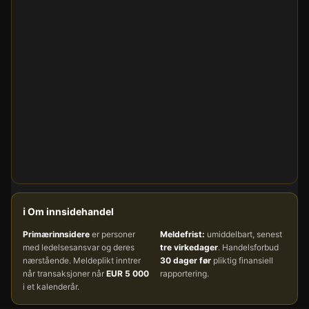
ℹ️ Om innsidehandel
Primærinnsidere
er personer
Meldefrist:
umiddelbart, senest
med ledelsesansvar og deres
tre virkedager
. Handelsforbud
nærstående. Meldeplikt inntrer
30 dager før
pliktig finansiell
når transaksjoner når
EUR 5 000
rapportering.
i et kalenderår.