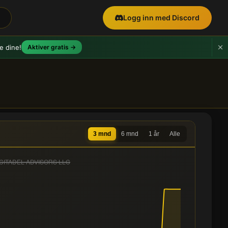
Logg inn med Discord
e dine!
Aktiver gratis →
3 mnd
6 mnd
1 år
Alle