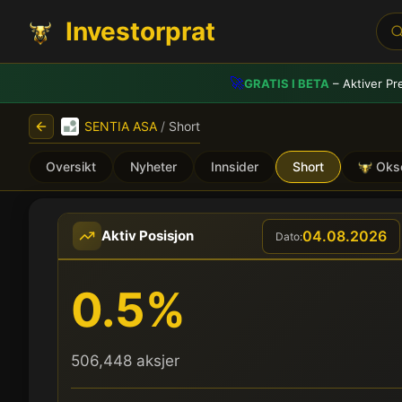
Investorprat
🚀
GRATIS I BETA
– Aktiver Pr
SENTIA ASA
/
Short
Oversikt
Nyheter
Innsider
Short
Oks
SENTIA ASA (SNTIA) - Sho
04.08.2026
Aktiv Posisjon
Dato:
0.5%
506,448 aksjer