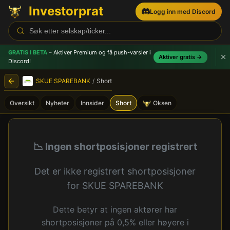
Investorprat
Logg inn med Discord
GRATIS I BETA
– Aktiver Premium og få push-varsler
i
Aktiver gratis →
Discord!
SKUE SPAREBANK
/
Short
Oversikt
Nyheter
Innsider
Short
Oksen
SKUE SPAREBANK (SKUE) - 
📉 Ingen shortposisjoner registrert
Det er ikke registrert shortposisjoner
for SKUE SPAREBANK
Dette betyr at ingen aktører har
shortposisjoner på 0,5% eller høyere i