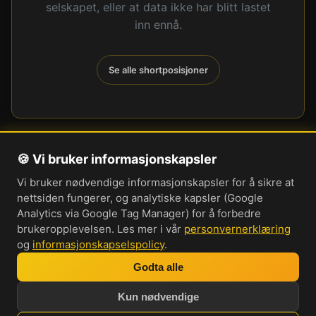
selskapet, eller at data ikke har blitt lastet
inn ennå.
Se alle shortposisjoner
🍪 Vi bruker informasjonskapsler
Om oss
Vi bruker nødvendige informasjonskapsler for å sikre at
Personvernerklæring
nettsiden fungerer, og analytiske kapsler (Google
Informasjonskapsler
Analytics via Google Tag Manager) for å forbedre
brukeropplevelsen. Les mer i vår
personvernerklæring
Brukervilkår
og
informasjonskapselspolicy
.
Cookie-innstillinger
Godta alle
Bli med i vår Discord-server
Kun nødvendige
Investorprat 2026. Norsk forum og