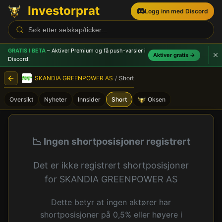
Investorprat
Logg inn med Discord
GRATIS I BETA
– Aktiver Premium og få push-varsler
i
Aktiver gratis →
Discord!
SKANDIA GREENPOWER AS
/
Short
Oversikt
Nyheter
Innsider
Short
Oksen
SKANDIA GREENPOWER AS (
📉 Ingen shortposisjoner registrert
Det er ikke registrert shortposisjoner
for SKANDIA GREENPOWER AS
Dette betyr at ingen aktører har
shortposisjoner på 0,5% eller høyere i