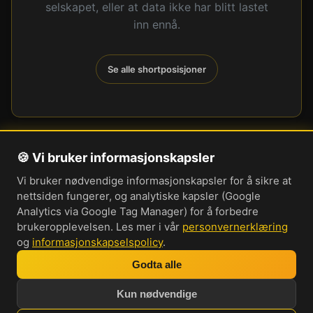
selskapet, eller at data ikke har blitt lastet
inn ennå.
Se alle shortposisjoner
🍪 Vi bruker informasjonskapsler
Om oss
Vi bruker nødvendige informasjonskapsler for å sikre at
Personvernerklæring
nettsiden fungerer, og analytiske kapsler (Google
Informasjonskapsler
Analytics via Google Tag Manager) for å forbedre
brukeropplevelsen. Les mer i vår
personvernerklæring
Brukervilkår
og
informasjonskapselspolicy
.
Cookie-innstillinger
Godta alle
Bli med i vår Discord-server
Kun nødvendige
Investorprat 2026. Norsk forum og