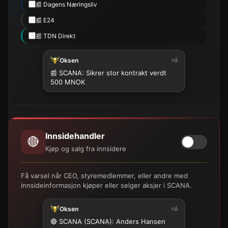
📰 Dagens Næringsliv
📰 E24
📰 TDN Direkt
Oksen
nå
📰 SCANA: Sikrer stor kontrakt verdt
500 MNOK
Innsidehandler
🔴
Kjøp og salg fra innsidere
Få varsel når CEO, styremedlemmer, eller andre med
innsideinformasjon kjøper eller selger aksjer i SCANA.
Oksen
nå
🔴 SCANA (SCANA): Anders Hansen