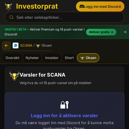
Investorprat
Logg inn med Discord
GRATIS I BETA
– Aktiver Premium og få push-varsler
i
Aktiver gratis →
Discord!
SCANA
/
Oksen
Oversikt
Nyheter
Innsider
Short
Oksen
Varsler for SCANA
Velg hva du vil få push-varsel om på mobilen
🔐
Logg inn for å aktivere varsler
Du må være logget inn med Discord for å kunne motta
push-varsler fra Oksen.