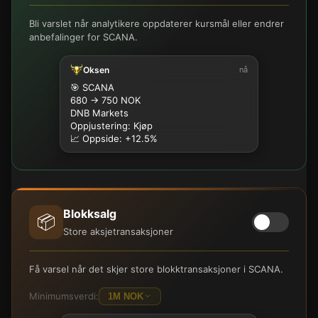
Bli varslet når analytikere oppdaterer kursmål eller endrer
anbefalinger for SCANA.
Oksen
nå
🎯 SCANA
680 → 750 NOK
DNB Markets
Oppjustering: Kjøp
📈 Oppside: +12.5%
Blokksalg
📦
Store aksjetransaksjoner
Få varsel når det skjer store blokktransaksjoner i SCANA.
Minimumsverdi:
1M NOK