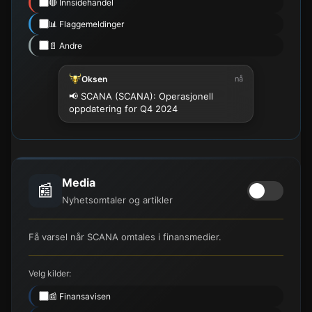
🔴 Innsidehandel
📊 Flaggemeldinger
📄 Andre
Oksen
nå
📢 SCANA (SCANA): Operasjonell
oppdatering for Q4 2024
Media
📰
Nyhetsomtaler og artikler
Få varsel når SCANA omtales i finansmedier.
Velg kilder:
📰 Finansavisen