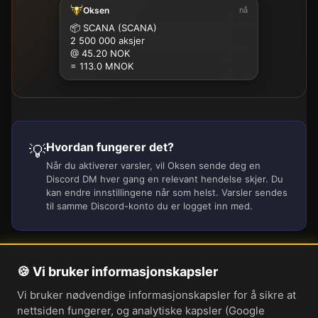
Oksen
nå
100K
500K
1M
2.5M
5M
10M
15M
25M
📦
SCANA (SCANA)
2 500 000 aksjer
@ 45.20 NOK
= 113.0 MNOK
Hvordan fungerer det?
💡
Når du aktiverer varsler, vil Oksen sende deg en
Discord DM hver gang en relevant hendelse skjer. Du
kan endre innstillingene når som helst. Varsler sendes
til samme Discord-konto du er logget inn med.
🍪 Vi bruker informasjonskapsler
Om oss
Vi bruker nødvendige informasjonskapsler for å sikre at
Personvernerklæring
nettsiden fungerer, og analytiske kapsler (Google