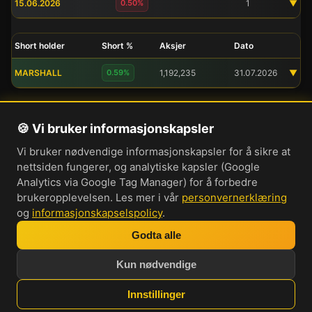
15.06.2026
0.50%
1
▼
Short holder
Short %
Aksjer
Dato
MARSHALL
0.59%
1,192,235
31.07.2026
▼
🍪 Vi bruker informasjonskapsler
Om oss
Vi bruker nødvendige informasjonskapsler for å sikre at
Personvernerklæring
nettsiden fungerer, og analytiske kapsler (Google
Informasjonskapsler
Analytics via Google Tag Manager) for å forbedre
brukeropplevelsen. Les mer i vår
personvernerklæring
Brukervilkår
og
informasjonskapselspolicy
.
Cookie-innstillinger
Godta alle
Bli med i vår Discord-server
Kun nødvendige
Investorprat 2026. Norsk forum og
markedsinformasjon.
Innstillinger