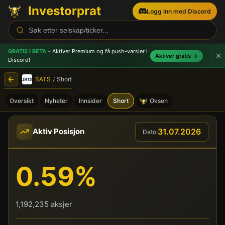
Investorprat
Logg inn med Discord
GRATIS I BETA
– Aktiver Premium og få push-varsler
i
Aktiver gratis →
Discord!
SATS
/
Short
Oversikt
Nyheter
Innsider
Short
Oksen
SATS (SATS) - Shortposisjo
31.07.2026
Aktiv Posisjon
Dato:
0.59%
1,192,235 aksjer