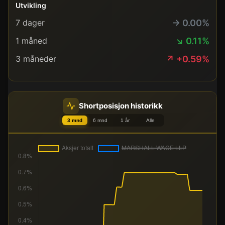
Utvikling
→ 0.00%
7 dager
↘ 0.11%
1 måned
↗ +0.59%
3 måneder
Shortposisjon historikk
3 mnd
6 mnd
1 år
Alle