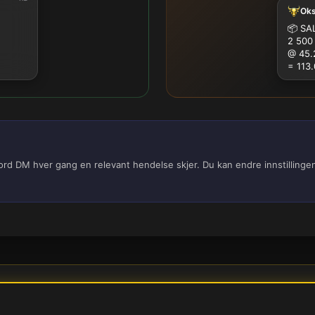
Ok
100K
500K
1M
📦
SAL
2 500
@ 45.
= 113
cord DM hver gang en relevant hendelse skjer. Du kan endre innstilling
rsonvernerklæring
Informasjonskapsler
Brukervilkår
Cookie-in