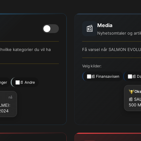
Media
📰
Nyhetsomtaler og arti
ilke kategorier du vil ha
Få varsel når SALMON EVOLUT
Velg kilder:
📰 Finansavisen
📰 D
nger
📄 Andre
Ok
nå
📰 SAL
500 
LME):
 2024