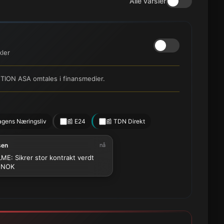
Alle varsler
kler
ION ASA omtales i finansmedier.
agens Næringsliv
📰 E24
📰 TDN Direkt
sen
nå
ME: Sikrer stor kontrakt verdt
MNOK