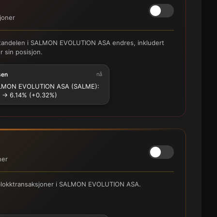
joner
hortandelen i SALMON EVOLUTION ASA endres, inkludert
 sin posisjon.
sen
nå
MON EVOLUTION ASA (SALME):
 → 6.14% (+0.32%)
ner
e blokktransaksjoner i SALMON EVOLUTION ASA.