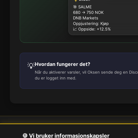
🎯 SALME
680 → 750 NOK
DNB Markets
Oppjustering: Kjøp
📈 Oppside: +12.5%
Hvordan fungerer det?
💡
Når du aktiverer varsler, vil Oksen sende deg en Dis
du er logget inn med.
Om oss
Pe
🍪 Vi bruker informasjonskapsler