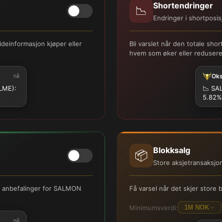
Shortendringer
📉
Endringer i shortposis
deinformasjon kjøper eller
Bli varslet når den totale s
hvem som øker eller reduserer
nå
Ok
LME):
📉
SAL
5.82%
Blokksalg
📦
Store aksjetransaksjo
rer anbefalinger for SALMON
Få varsel når det skjer stor
Minimumsverdi:
1M NOK
nå