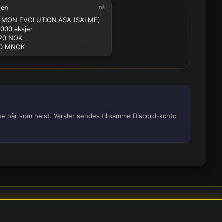
sen
nå
2.5M
5M
10M
15M
25M
MON EVOLUTION ASA (SALME)
 000 aksjer
20 NOK
.0 MNOK
ene når som helst. Varsler sendes til samme Discord-konto
nstillinger