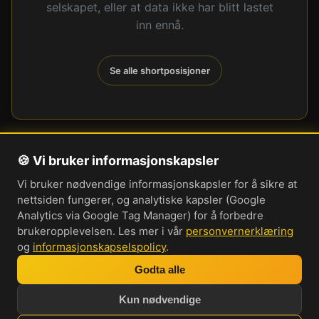
selskapet, eller at data ikke har blitt lastet
inn ennå.
Se alle shortposisjoner
🍪 Vi bruker informasjonskapsler
Om oss
Vi bruker nødvendige informasjonskapsler for å sikre at
Personvernerklæring
nettsiden fungerer, og analytiske kapsler (Google
Informasjonskapsler
Analytics via Google Tag Manager) for å forbedre
brukeropplevelsen. Les mer i vår
personvernerklæring
Brukervilkår
og
informasjonskapselspolicy
.
Cookie-innstillinger
Godta alle
Bli med i vår Discord-server
Kun nødvendige
Investorprat 2026. Norsk forum og