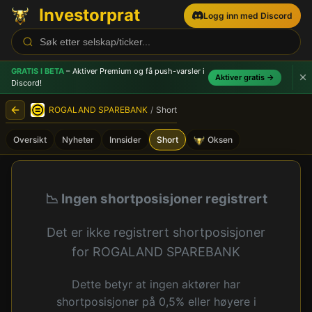
Investorprat
Logg inn med Discord
GRATIS I BETA
– Aktiver Premium og få push-varsler
i
Aktiver gratis →
Discord!
ROGALAND SPAREBANK
/
Short
Oversikt
Nyheter
Innsider
Short
Oksen
ROGALAND SPAREBANK (ROG
📉 Ingen shortposisjoner registrert
Det er ikke registrert shortposisjoner
for ROGALAND SPAREBANK
Dette betyr at ingen aktører har
shortposisjoner på 0,5% eller høyere i