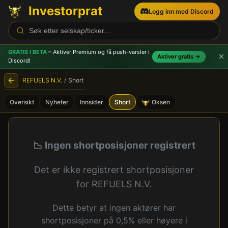
Investorprat
Logg inn med Discord
GRATIS I BETA
– Aktiver Premium og få push-varsler
i
Aktiver gratis →
Discord!
REFUELS N.V.
/
Short
Oversikt
Nyheter
Innsider
Short
Oksen
REFUELS N.V. (REFL) - Shor
📉 Ingen shortposisjoner registrert
Det er ikke registrert shortposisjoner
for REFUELS N.V.
Dette betyr at ingen aktører har
shortposisjoner på 0,5% eller høyere i