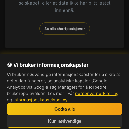
selskapet, eller at data ikke har blitt lastet
inn ennå.
Se alle shortposisjoner
🍪 Vi bruker informasjonskapsler
Om oss
Vi bruker nødvendige informasjonskapsler for å sikre at
Personvernerklæring
nettsiden fungerer, og analytiske kapsler (Google
Informasjonskapsler
Analytics via Google Tag Manager) for å forbedre
brukeropplevelsen. Les mer i vår
personvernerklæring
Brukervilkår
og
informasjonskapselspolicy
.
Cookie-innstillinger
Godta alle
Bli med i vår Discord-server
Kun nødvendige
Investorprat 2026. Norsk forum og