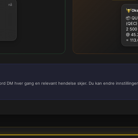
nå
Ok
100K
500K
1M
📦
QUE
(QEC)
2 500
@ 45.
= 113
cord DM hver gang en relevant hendelse skjer. Du kan endre innstilling