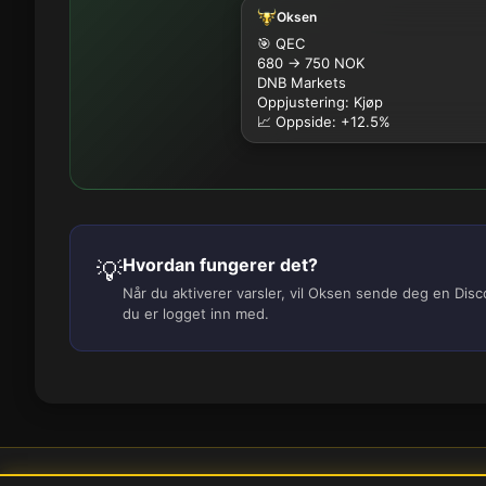
Oksen
🎯 QEC
680 → 750 NOK
DNB Markets
Oppjustering: Kjøp
📈 Oppside: +12.5%
Hvordan fungerer det?
💡
Når du aktiverer varsler, vil Oksen sende deg en Dis
du er logget inn med.