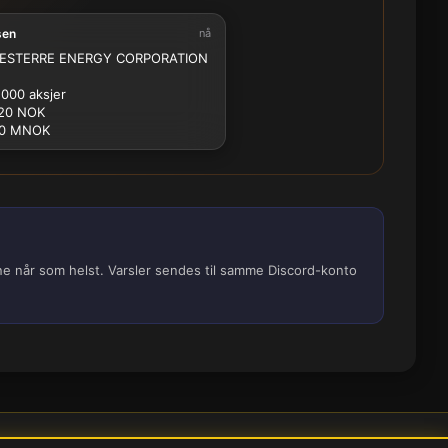
sen
nå
2.5M
5M
10M
15M
25M
STERRE ENERGY CORPORATION
 000 aksjer
20 NOK
.0 MNOK
ene når som helst. Varsler sendes til samme Discord-konto