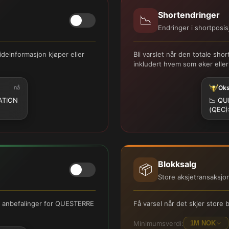
Shortendringer
📉
Endringer i shortposis
deinformasjon kjøper eller
Bli varslet når den totale 
inkludert hvem som øker eller
nå
Ok
ATION
📉
QUE
(QEC)
Blokksalg
📦
Store aksjetransaksjo
rer anbefalinger for QUESTERRE
Få varsel når det skjer sto
Minimumsverdi:
1M NOK