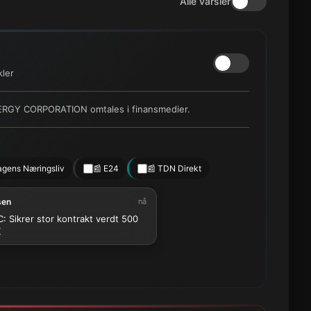
Alle varsler
kler
ERGY CORPORATION omtales i finansmedier.
agens Næringsliv
📰 E24
📰 TDN Direkt
sen
nå
: Sikrer stor kontrakt verdt 500
K