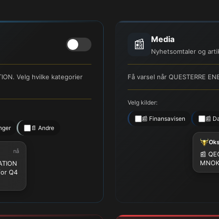
Media
📰
Nyhetsomtaler og arti
N. Velg hvilke kategorier
Få varsel når QUESTERRE EN
Velg kilder:
📰 Finansavisen
📰 D
nger
📄 Andre
Ok
nå
📰 QEC
MNO
ATION
for Q4