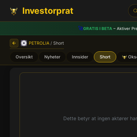
Investorprat
🚀
GRATIS I BETA
– Aktiver Pr
PETROLIA
/
Short
Oversikt
Nyheter
Innsider
Short
Oks
PETROLIA (PSE) - Shortpo
Dette betyr at ingen aktører har 