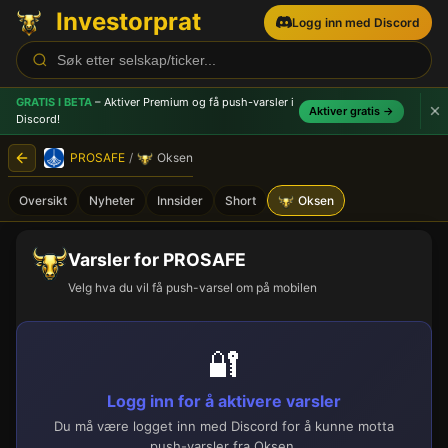
Investorprat
Logg inn med Discord
GRATIS I BETA
– Aktiver Premium og få push-varsler
i
Aktiver gratis →
Discord!
PROSAFE
/
Oksen
Oversikt
Nyheter
Innsider
Short
Oksen
Varsler for PROSAFE
Velg hva du vil få push-varsel om på mobilen
🔐
Logg inn for å aktivere varsler
Du må være logget inn med Discord for å kunne motta
push-varsler fra Oksen.