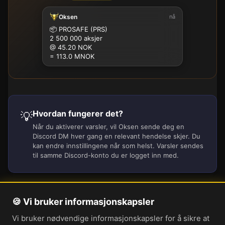
Oksen
nå
100K
500K
1M
2.5M
5M
10M
15M
25M
📦
PROSAFE (PRS)
2 500 000 aksjer
@ 45.20 NOK
= 113.0 MNOK
Hvordan fungerer det?
💡
Når du aktiverer varsler, vil Oksen sende deg en
Discord DM hver gang en relevant hendelse skjer. Du
kan endre innstillingene når som helst. Varsler sendes
til samme Discord-konto du er logget inn med.
🍪 Vi bruker informasjonskapsler
Om oss
Vi bruker nødvendige informasjonskapsler for å sikre at