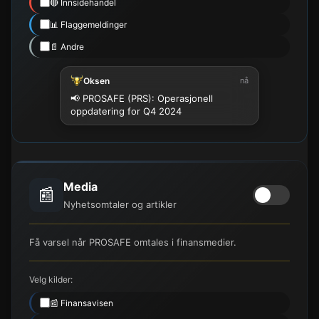
🔴 Innsidehandel
📊 Flaggemeldinger
📄 Andre
Oksen
nå
📢 PROSAFE (PRS): Operasjonell
oppdatering for Q4 2024
Media
📰
Nyhetsomtaler og artikler
Få varsel når PROSAFE omtales i finansmedier.
Velg kilder:
📰 Finansavisen