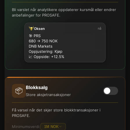
Bli varslet når analytikere oppdaterer kursmål eller endrer
anbefalinger for PROSAFE.
Oksen
nå
🎯 PRS
680 → 750 NOK
DNB Markets
Oppjustering: Kjøp
📈 Oppside: +12.5%
Blokksalg
📦
Store aksjetransaksjoner
Få varsel når det skjer store blokktransaksjoner i
PROSAFE.
Minimumsverdi:
1M NOK