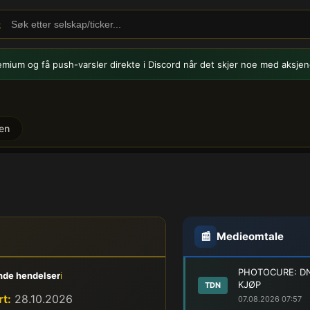
emium og få push-varsler
direkte i Discord når det skjer noe med aksjen
en
📰
Medieomtale
PHOTOCURE: DN
de hendelser
ℹ️
KJØP
TDN
t:
28.10.2026
07.08.2026 07:57