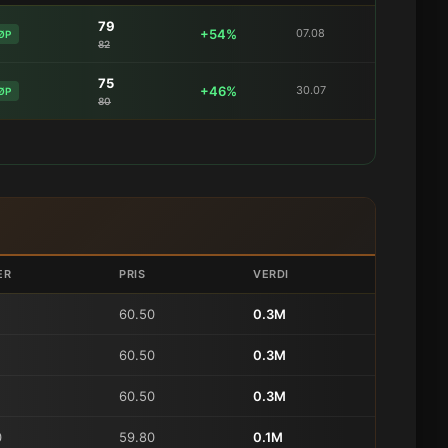
79
+54%
07.08
ØP
82
75
+46%
30.07
ØP
80
ER
PRIS
VERDI
60.50
0.3M
60.50
0.3M
60.50
0.3M
0
59.80
0.1M