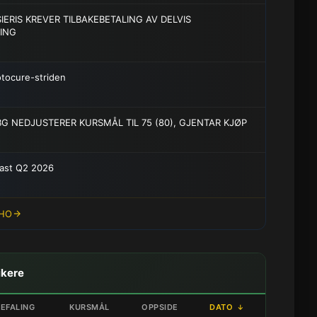
ERIS KREVER TILBAKEBETALING AV DELVIS
ING
otocure-striden
G NEDJUSTERER KURSMÅL TIL 75 (80), GJENTAR KJØP
ast Q2 2026
PHO
ikere
EFALING
KURSMÅL
OPPSIDE
DATO
↓