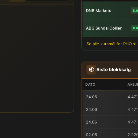
DNB Markets
KJ
ABG Sundal Collier
KJ
Se alle kursmål for PHO
📦
Siste blokksalg
DATO
AKSJ
24.06
4 471
24.06
4 471
24.06
4 471
02.06
2 22