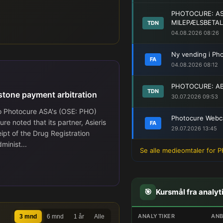
PHOTOCURE: ASI
MILEPÆLSBETAL
TDN
04.08.2026 08:26
Ny vending i Ph
FA
04.08.2026 08:12
PHOTOCURE: AB
TDN
stone payment arbitration
30.07.2026 09:53
o Photocure ASA's (OSE: PHO)
Photocure Webc
 noted that its partner, Asieris
FA
29.07.2026 13:45
pt of the Drug Registration
minist...
Se alle medieomtaler for 
🎯
Kursmål fra analyt
ANALYTIKER
ANB
3 mnd
6 mnd
1 år
Alle