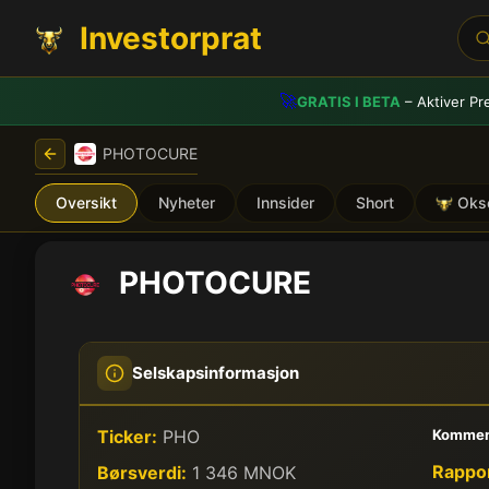
Investorprat
🚀
GRATIS I BETA
– Aktiver Pr
PHOTOCURE
Oversikt
Nyheter
Innsider
Short
Oks
PHOTOCURE
Selskapsinformasjon
Ticker:
PHO
Kommen
Rappor
Børsverdi:
1 346 MNOK