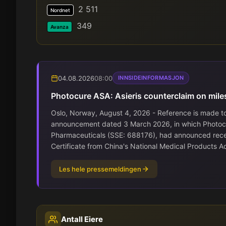
2 511
Nordnet
349
Avanza
04.08.2026
08:00
INNSIDEINFORMASJON
Photocure ASA: Asieris counterclaim on mile
Oslo, Norway, August 4, 2026 - Reference is made t
announcement dated 3 March 2026, in which Photocure
Pharmaceuticals (SSE: 688176), had announced recei
Certificate from China's National Medical Products Ad
Les hele pressemeldingen
Antall Eiere