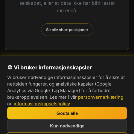
selskapet, eller at data ikke har blitt lastet
inn ennå.
Se alle shortposisjoner
🍪 Vi bruker informasjonskapsler
Om oss
Vi bruker nødvendige informasjonskapsler for å sikre at
Personvernerklæring
nettsiden fungerer, og analytiske kapsler (Google
Informasjonskapsler
Analytics via Google Tag Manager) for å forbedre
brukeropplevelsen. Les mer i vår
personvernerklæring
Brukervilkår
og
informasjonskapselspolicy
.
Cookie-innstillinger
Godta alle
Bli med i vår Discord-server
Kun nødvendige
Investorprat 2026. Norsk forum og