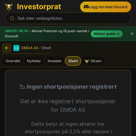
Investorprat
Logg inn med Discord
GRATIS I BETA
– Aktiver Premium og få push-varsler
i
Aktiver gratis →
Discord!
OMDA AS
/
Short
Oversikt
Nyheter
Innsider
Short
Oksen
OMDA AS (OMDA) - Shortpo
📉 Ingen shortposisjoner registrert
Det er ikke registrert shortposisjoner
for OMDA AS
Dette betyr at ingen aktører har
shortposisjoner på 0,5% eller høyere i