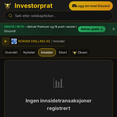
Investorprat
Logg inn med Discord
GRATIS I BETA
– Aktiver Premium og få push-varsler
i
Aktiver gratis →
Discord!
NORAM DRILLING AS
/
Innsider
Oversikt
Nyheter
Innsider
Short
Oksen
NORAM DRILLING AS (NORAM
📊
Ingen innsidetransaksjoner
registrert