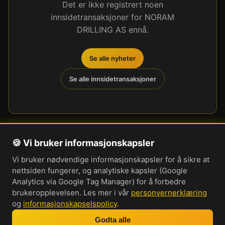
Det er ikke registrert noen
innsidetransaksjoner for NORAM
DRILLING AS ennå.
Se alle nyheter
Se alle innsidetransaksjoner
🍪 Vi bruker informasjonskapsler
Om oss
Vi bruker nødvendige informasjonskapsler for å sikre at
Personvernerklæring
nettsiden fungerer, og analytiske kapsler (Google
Informasjonskapsler
Analytics via Google Tag Manager) for å forbedre
brukeropplevelsen. Les mer i vår
personvernerklæring
Brukervilkår
og
informasjonskapselspolicy
.
Cookie-innstillinger
Godta alle