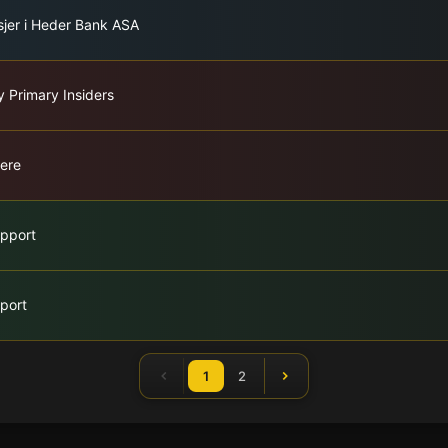
ksjer i Heder Bank ASA
y Primary Insiders
dere
apport
port
1
2