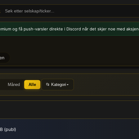
emium og få push-varsler
direkte i Discord når det skjer noe med aksjen
en
OFIN) - Børsmeldinger og 
Måned
Alle
📂 Kategori
B (publ)