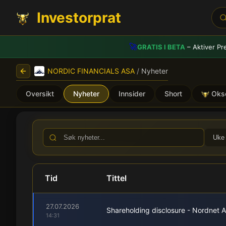
Investorprat
🚀
GRATIS I BETA
– Aktiver Pr
NORDIC FINANCIALS ASA
/
Nyheter
Oversikt
Nyheter
Innsider
Short
Oks
NORDIC FINANCIALS ASA (N
Uke
Tid
Tittel
27.07.2026
Shareholding disclosure - Nordnet A
14:31