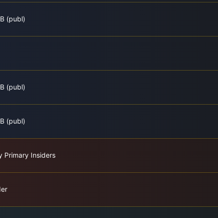
B (publ)
B (publ)
B (publ)
y Primary Insiders
der