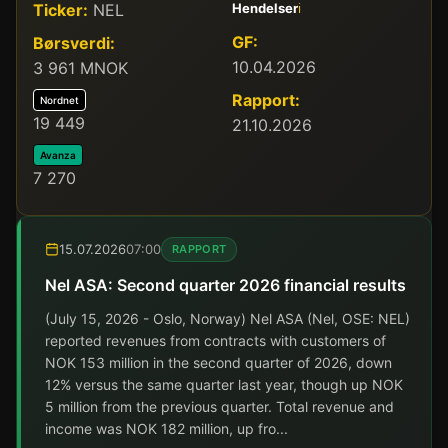
Ticker:
NEL
Hendelser
ℹ️
GF:
Børsverdi:
10.04.2026
3 961 MNOK
Rapport:
Nordnet
19 449
21.10.2026
Avanza
7 270
15.07.2026
07:00
RAPPORT
Nel ASA: Second quarter 2026 financial results
(July 15, 2026 - Oslo, Norway) Nel ASA (Nel, OSE: NEL)
reported revenues from contracts with customers of
NOK 153 million in the second quarter of 2026, down
12% versus the same quarter last year, though up NOK
5 million from the previous quarter. Total revenue and
income was NOK 182 million, up fro...