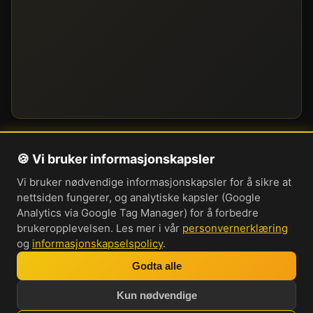
🍪 Vi bruker informasjonskapsler
Om oss
Vi bruker nødvendige informasjonskapsler for å sikre at
Personvernerklæring
nettsiden fungerer, og analytiske kapsler (Google
Informasjonskapsler
Analytics via Google Tag Manager) for å forbedre
brukeropplevelsen. Les mer i vår
personvernerklæring
Brukervilkår
og
informasjonskapselspolicy
.
Cookie-innstillinger
Godta alle
Bli med i vår Discord-server
Kun nødvendige
Investorprat 2026. Norsk forum og