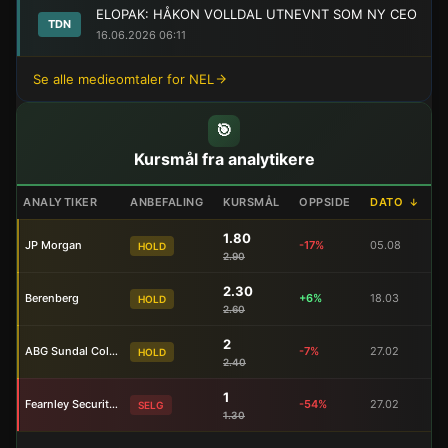
ELOPAK: HÅKON VOLLDAL UTNEVNT SOM NY CEO
TDN
16.06.2026 06:11
Se alle medieomtaler for NEL
🎯
Kursmål fra analytikere
ANALYTIKER
ANBEFALING
KURSMÅL
OPPSIDE
DATO
↓
1.80
JP Morgan
-17%
05.08
HOLD
2.90
2.30
Berenberg
+6%
18.03
HOLD
2.60
2
ABG Sundal Collier
-7%
27.02
HOLD
2.40
1
Fearnley Securities
-54%
27.02
SELG
1.30