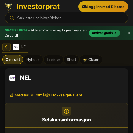
Investorprat
Logg inn med Discord
GRATIS I BETA
– Aktiver Premium og få push-varsler
i
Aktiver gratis →
Discord!
NEL
Oversikt
Nyheter
Innsider
Short
Oksen
NEL
📰 Media
🎯 Kursmål
📦 Blokksalg
👥 Eiere
Selskapsinformasjon