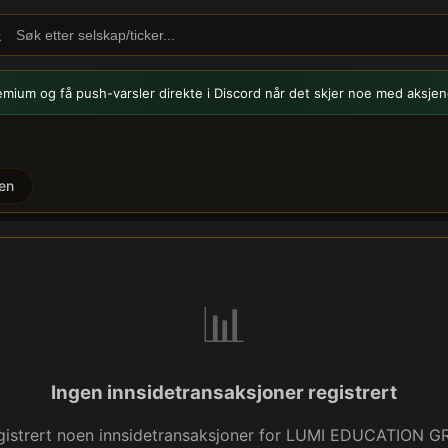
emium og få push-varsler
direkte i Discord når det skjer noe med aksjen
en
 (LUMI) - Innsidehandel
📊
Ingen innsidetransaksjoner registrert
egistrert noen innsidetransaksjoner for LUMI EDUCATION 