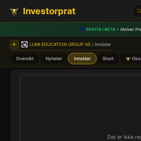
Investorprat
🚀
GRATIS I BETA
– Aktiver Pr
LUMI EDUCATION GROUP AS
/
Innsider
Oversikt
Nyheter
Innsider
Short
Oks
LUMI EDUCATION GROUP AS
Det er ikke r