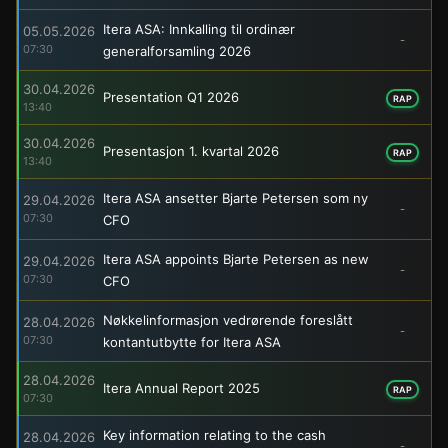
Itera ASA: Innkalling til ordinær
05.05.2026
-
07:30
generalforsamling 2026
30.04.2026
Presentation Q1 2026
RAP
13:40
30.04.2026
Presentasjon 1. kvartal 2026
RAP
13:40
Itera ASA ansetter Bjarte Petersen som ny
29.04.2026
-
07:30
CFO
Itera ASA appoints Bjarte Petersen as new
29.04.2026
-
07:30
CFO
Nøkkelinformasjon vedrørende foreslått
28.04.2026
-
07:30
kontantutbytte for Itera ASA
28.04.2026
Itera Annual Report 2025
RAP
07:30
Key information relating to the cash
28.04.2026
-