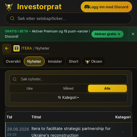
Investorprat
Logg inn med Discord
GRATIS I BETA
– Aktiver Premium og få push-varsler
i
Aktiver gratis →
Discord!
ITERA
/
Nyheter
Oversikt
Nyheter
Innsider
Short
Oksen
ITERA (ITERA) - Børsmeldin
Uke
Måned
Alle
📂 Kategori
Tid
Tittel
Kategori
Itera to facilitate strategic partnership for
29.06.2026
-
09:26
Ukraine's reconstruction