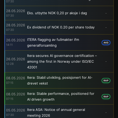
07:30
28.05.2026
Eks. utbytte NOK 0,20 pr aksje i dag
-
07:30
28.05.2026
Ex dividend of NOK 0.20 per share today
-
07:30
ITERA flagging av fullmakter ifm
26.05.2026
AKS
14:11
generalforsamling
Itera secures AI governance certification –
26.05.2026
among the first in Norway under ISO/IEC
-
12:28
42001
Itera: Stabil utvikling, posisjonert for AI-
08.05.2026
RAP
07:15
drevet vekst
Itera: Stable performance, positioned for
08.05.2026
RAP
07:15
AI driven growth
Itera ASA: Notice of annual general
05.05.2026
-
07:30
meeting 2026