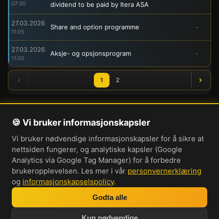
07:30
dividend to be paid by Itera ASA
27.03.2026
Share and option programme
-
11:05
27.03.2026
Aksje- og opsjonsprogram
-
11:05
1
2
🍪 Vi bruker informasjonskapsler
Om oss
Vi bruker nødvendige informasjonskapsler for å sikre at
Personvernerklæring
nettsiden fungerer, og analytiske kapsler (Google
Informasjonskapsler
Analytics via Google Tag Manager) for å forbedre
brukeropplevelsen. Les mer i vår
personvernerklæring
Brukervilkår
og
informasjonskapselspolicy
.
Cookie-innstillinger
Godta alle
Bli med i vår Discord-server
Kun nødvendige