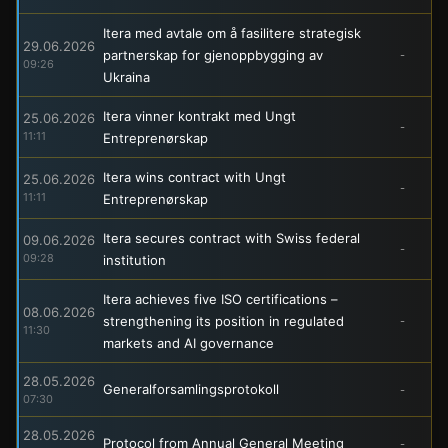
Itera med avtale om å fasilitere strategisk
29.06.2026
partnerskap for gjenoppbygging av
-
09:26
Ukraina
Itera vinner kontrakt med Ungt
25.06.2026
-
11:11
Entreprenørskap
Itera wins contract with Ungt
25.06.2026
-
11:11
Entreprenørskap
Itera secures contract with Swiss federal
09.06.2026
-
09:28
institution
Itera achieves five ISO certifications –
08.06.2026
strengthening its position in regulated
-
11:30
markets and AI governance
28.05.2026
Generalforsamlingsprotokoll
-
07:30
28.05.2026
Protocol from Annual General Meeting
-