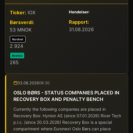
Ticker:
IOX
Hendelser
ℹ️
Rapport:
Børsverdi:
31.08.2026
53 MNOK
Nordnet
2 924
Avanza
265
03.08.2026
08:30
OSLO BØRS - STATUS COMPANIES PLACED IN
RECOVERY BOX AND PENALTY BENCH
Currently the following companies are placed in
Recovery Box: Hynion AS (since 07.01.2026) River Tech
p.l.c. (since 20.03.2026) Recovery Box is a special
compartment where Euronext Oslo Børs can place