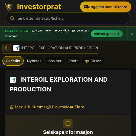
Investorprat
Logg inn med Discord
GRATIS I BETA
– Aktiver Premium og få push-varsler
i
Aktiver gratis →
Discord!
INTEROIL EXPLORATION AND PRODUCTION
Oversikt
Nyheter
Innsider
Short
Oksen
INTEROIL EXPLORATION AND
PRODUCTION
📰 Media
🎯 Kursmål
📦 Blokksalg
👥 Eiere
Selskapsinformasjon