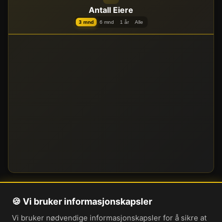
Antall Eiere
3 mnd
6 mnd
1 år
Alle
🍪 Vi bruker informasjonskapsler
Om oss
Vi bruker nødvendige informasjonskapsler for å sikre at