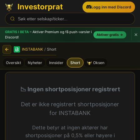
Investorprat
Logg inn med Discord
GRATIS I BETA
– Aktiver Premium og få push-varsler
i
Aktiver gratis →
Discord!
INSTABANK
/
Short
Oversikt
Nyheter
Innsider
Short
Oksen
INSTABANK (INSTA) - Short
📉 Ingen shortposisjoner registrert
Det er ikke registrert shortposisjoner
for INSTABANK
Dette betyr at ingen aktører har
shortposisjoner på 0,5% eller høyere i