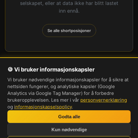
selskapet, eller at data ikke har blitt lastet
inn ennå.
Se alle shortposisjoner
🍪 Vi bruker informasjonskapsler
Om oss
Vi bruker nødvendige informasjonskapsler for å sikre at
Personvernerklæring
nettsiden fungerer, og analytiske kapsler (Google
Informasjonskapsler
Analytics via Google Tag Manager) for å forbedre
brukeropplevelsen. Les mer i vår
personvernerklæring
Brukervilkår
og
informasjonskapselspolicy
.
Cookie-innstillinger
Godta alle
Bli med i vår Discord-server
Kun nødvendige
Investorprat 2026. Norsk forum og