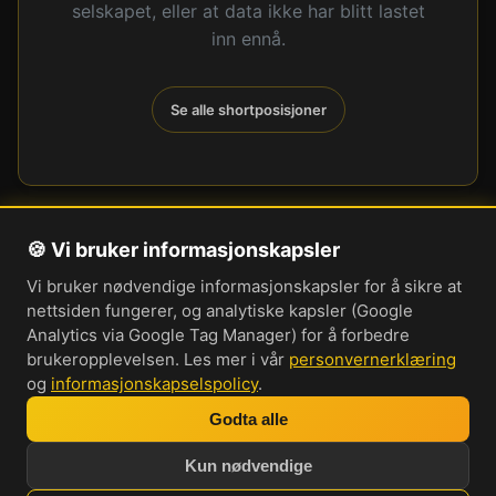
selskapet, eller at data ikke har blitt lastet
inn ennå.
Se alle shortposisjoner
🍪 Vi bruker informasjonskapsler
Om oss
Vi bruker nødvendige informasjonskapsler for å sikre at
Personvernerklæring
nettsiden fungerer, og analytiske kapsler (Google
Informasjonskapsler
Analytics via Google Tag Manager) for å forbedre
brukeropplevelsen. Les mer i vår
personvernerklæring
Brukervilkår
og
informasjonskapselspolicy
.
Cookie-innstillinger
Godta alle
Bli med i vår Discord-server
Kun nødvendige
Investorprat 2026. Norsk forum og