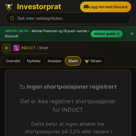
Investorprat
Logg inn med Discord
GRATIS I BETA
– Aktiver Premium og få push-varsler
i
Aktiver gratis →
Discord!
INDUCT
/
Short
Oversikt
Nyheter
Innsider
Short
Oksen
INDUCT (INDCT) - Shortpos
📉 Ingen shortposisjoner registrert
Det er ikke registrert shortposisjoner
for INDUCT
Dette betyr at ingen aktører har
shortposisjoner på 0,5% eller høyere i