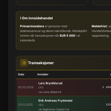
ℹ️ Om innsidehandel
Primærinnsidere
er personer med
Meldefrist:
um
ledelsesansvar og deres nærstående. Meldeplikt
Handelsforb
inntrer når transaksjoner når
EUR 5 000
i et
rapportering.
kalenderår.
Transaksjoner
Dato
Innsider
Lars Brynildsrud
02.03.2026
1 200
CFO
via Lama Global AS
Erik Andreas Frydendal
23.12.2025
122
CEO
via Sagittarius Capital Ltd.