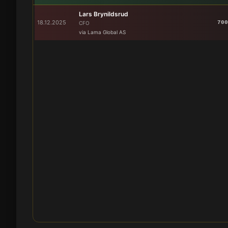
Lars Brynildsrud
18.12.2025
700
CFO
via Lama Global AS