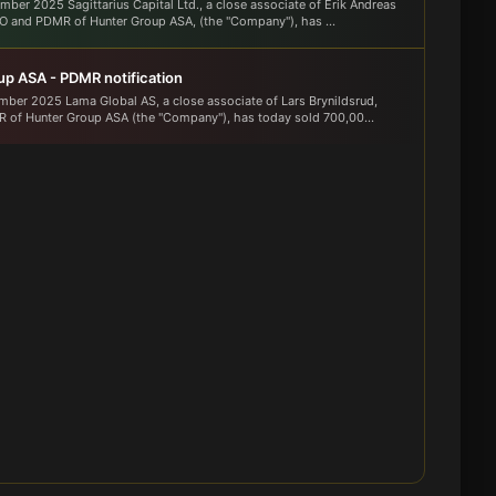
mber 2025 Sagittarius Capital Ltd., a close associate of Erik Andreas
O and PDMR of Hunter Group ASA, (the "Company"), has ...
p ASA - PDMR notification
mber 2025 Lama Global AS, a close associate of Lars Brynildsrud,
of Hunter Group ASA (the "Company"), has today sold 700,00...