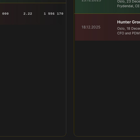
Oslo, 23 Dece
Frydendal, CE
 000
2.22
1 556 170
Hunter Grou
18.12.2025
Oslo, 18 Dece
CFO and PDMR 