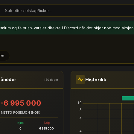
emium og få push-varsler
direkte i Discord når det skjer noe med aksjen
en
nnsidehandel
Historikk
måneder
180 dager
-6 995 000
NETTO POSISJON (NOK)
r
Kjøp
Salg
0
6 995 000