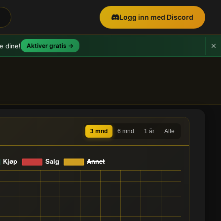
Logg inn med Discord
e dine!
Aktiver gratis →
3 mnd
6 mnd
1 år
Alle