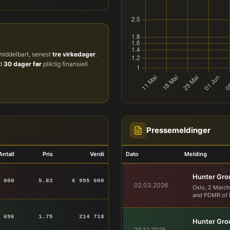
iddelbart, senest
tre virkedager
.
ud
30 dager før
pliktig finansiell
Pressemeldinger
Antall
Pris
Verdi
Dato
Melding
Hunter Grou
 000
5.83
6 995 000
02.03.2026
Oslo, 2 March
and PDMR of H
 696
1.75
214 718
Hunter Grou
23.12.2025