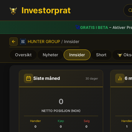
Investorprat
🚀
GRATIS I BETA
– Aktiver Pr
HUNTER GROUP
/
Innsider
Oversikt
Nyheter
Innsider
Short
Oks
HUNTER GROUP (HUNT) - I
Siste måned
6 
30 dager
0
NETTO POSISJON (NOK)
Handler
Kjøp
Salg
Handle
0
0
0
1