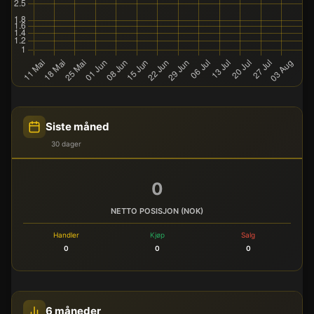
Siste måned
30 dager
0
NETTO POSISJON (NOK)
Handler
Kjøp
Salg
0
0
0
6 måneder