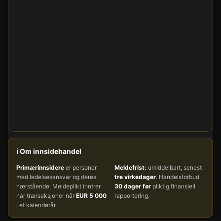
ℹ️ Om innsidehandel
Primærinnsidere
er personer
Meldefrist:
umiddelbart, senest
med ledelsesansvar og deres
tre virkedager
. Handelsforbud
nærstående. Meldeplikt inntrer
30 dager før
pliktig finansiell
når transaksjoner når
EUR 5 000
rapportering.
i et kalenderår.