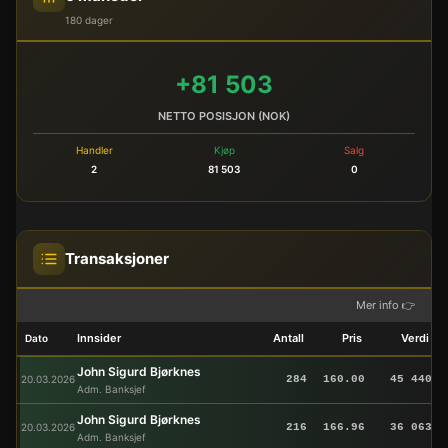
180 dager
+81 503
NETTO POSISJON (NOK)
Handler
Kjøp
Salg
2
81 503
0
Transaksjoner
Mer info 👉
Innsider
Antall
Pris
Verdi
Dato
John Sigurd Bjørknes
20.03.2026
284
160.00
45 440
Adm. Banksjef
John Sigurd Bjørknes
20.03.2026
216
166.96
36 063
Adm. Banksjef