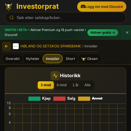
Investorprat
Logg inn med Discord
GRATIS I BETA
– Aktiver Premium og få push-varsler
i
Aktiver gratis →
Discord!
HØLAND OG SETSKOG SPAREBANK
/
Innsider
Oversikt
Nyheter
Innsider
Short
Oksen
HØLAND OG SETSKOG SPARE
Historikk
3 mnd
6 mnd
1 år
Alle