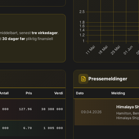
iddelbart, senest
tre virkedager
.
ud
30 dager før
pliktig finansiell
Pressemeldinger
Antall
Pris
Verdi
Dato
Melding
Himalaya Sh
 000
127.96
38 388 000
09.04.2026
Hamilton, Ber
Himalaya Ship
 000
6.70
1 005 000