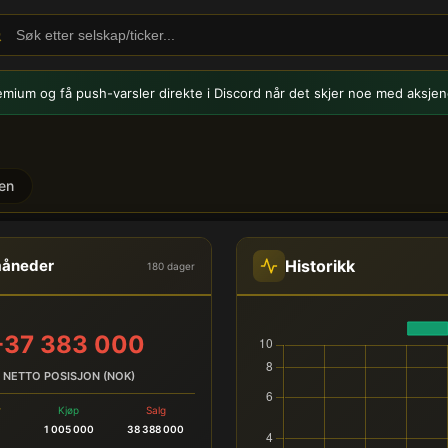
emium og få push-varsler
direkte i Discord når det skjer noe med aksjen
en
HSHP) - Innsidehandel
Historikk
måneder
180 dager
-37 383 000
NETTO POSISJON (NOK)
r
Kjøp
Salg
1 005 000
38 388 000