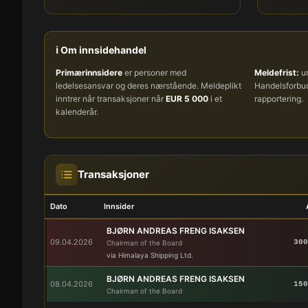
ℹ️ Om innsidehandel
Primærinnsidere
er personer med
Meldefrist:
um
ledelsesansvar og deres nærstående. Meldeplikt
Handelsforb
inntrer når transaksjoner når
EUR 5 000
i et
rapportering.
kalenderår.
Transaksjoner
Dato
Innsider
BJØRN ANDREAS FRENG ISAKSEN
09.04.2026
300
Chairman of the Board
via Himalaya Shipping Ltd.
BJØRN ANDREAS FRENG ISAKSEN
08.04.2026
150
Chairman of the Board