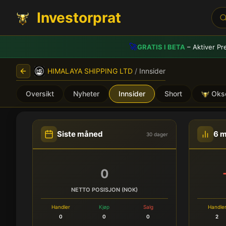
Investorprat
🚀
GRATIS I BETA
– Aktiver Pr
HIMALAYA SHIPPING LTD
/
Innsider
Oversikt
Nyheter
Innsider
Short
Oks
HIMALAYA SHIPPING LTD (
Siste måned
6 
30 dager
0
NETTO POSISJON (NOK)
Handler
Kjøp
Salg
Handle
0
0
0
2