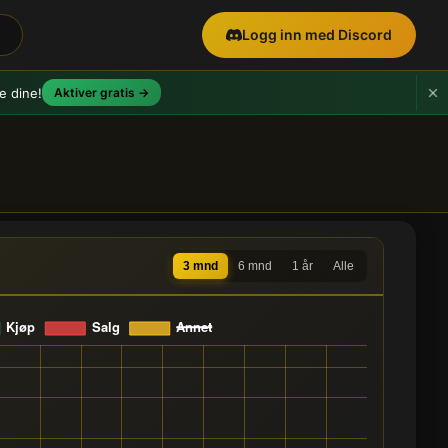
Logg inn med Discord
e dine!
Aktiver gratis →
3 mnd
6 mnd
1 år
Alle