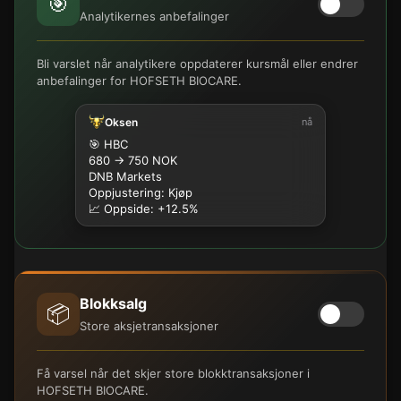
🎯
Analytikernes anbefalinger
Bli varslet når analytikere oppdaterer kursmål eller endrer
anbefalinger for HOFSETH BIOCARE.
Oksen
nå
🎯 HBC
680 → 750 NOK
DNB Markets
Oppjustering: Kjøp
📈 Oppside: +12.5%
Blokksalg
📦
Store aksjetransaksjoner
Få varsel når det skjer store blokktransaksjoner i
HOFSETH BIOCARE.