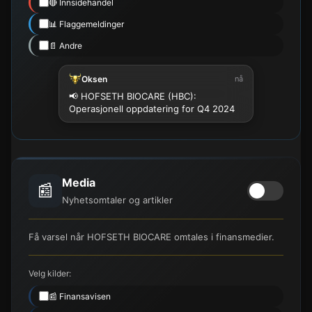
🔴 Innsidehandel
📊 Flaggemeldinger
📄 Andre
Oksen
nå
📢 HOFSETH BIOCARE (HBC):
Operasjonell oppdatering for Q4 2024
Media
📰
Nyhetsomtaler og artikler
Få varsel når HOFSETH BIOCARE omtales i finansmedier.
Velg kilder:
📰 Finansavisen