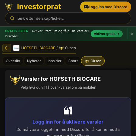
Investorprat
Logg inn med Discord
GRATIS I BETA
– Aktiver Premium og få push-varsler
i
Aktiver gratis →
Discord!
HOFSETH BIOCARE
/
Oksen
Oversikt
Nyheter
Innsider
Short
Oksen
Varsler for HOFSETH BIOCARE
Velg hva du vil få push-varsel om på mobilen
🔐
Logg inn for å aktivere varsler
Du må være logget inn med Discord for å kunne motta
push-varsler fra Oksen.