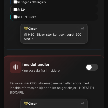
📰 Dagens Næringsliv
📰 E24
📰 TDN Direkt
Oksen
nå
📰 HBC: Sikrer stor kontrakt verdt 500
MNOK
Innsidehandler
🔴
Kjøp og salg fra innsidere
Få varsel når CEO, styremedlemmer, eller andre med
innsideinformasjon kjøper eller selger aksjer i HOFSETH
BIOCARE.
Oksen
nå