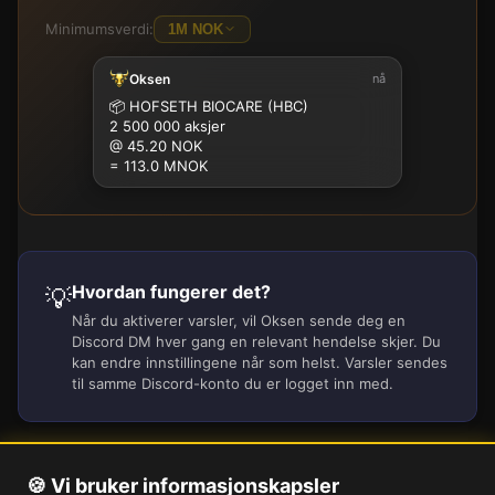
Minimumsverdi:
1M NOK
Oksen
nå
100K
500K
1M
2.5M
5M
10M
15M
25M
📦
HOFSETH BIOCARE (HBC)
2 500 000 aksjer
@ 45.20 NOK
= 113.0 MNOK
Hvordan fungerer det?
💡
Når du aktiverer varsler, vil Oksen sende deg en
Discord DM hver gang en relevant hendelse skjer. Du
kan endre innstillingene når som helst. Varsler sendes
til samme Discord-konto du er logget inn med.
🍪 Vi bruker informasjonskapsler