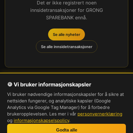
Det er ikke registrert noen
innsidetransaksjoner for GRONG
SPAREBANK ennå.
Se alle nyheter
Se alle innsidetransaksjoner
🍪 Vi bruker informasjonskapsler
Om oss
Vi bruker nødvendige informasjonskapsler for å sikre at
Personvernerklæring
nettsiden fungerer, og analytiske kapsler (Google
Informasjonskapsler
Analytics via Google Tag Manager) for å forbedre
brukeropplevelsen. Les mer i vår
personvernerklæring
Brukervilkår
og
informasjonskapselspolicy
.
Cookie-innstillinger
Godta alle