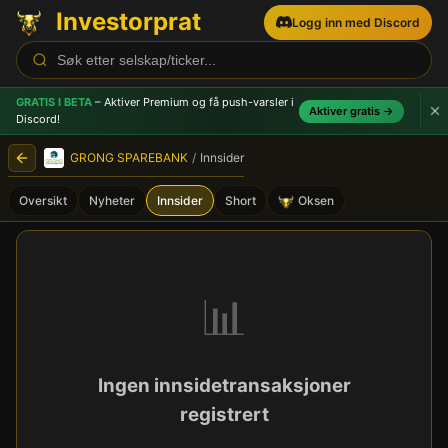
Investorprat
Logg inn med Discord
GRATIS I BETA
– Aktiver Premium og få push-varsler
i
Aktiver gratis →
Discord!
GRONG SPAREBANK
/
Innsider
Oversikt
Nyheter
Innsider
Short
Oksen
GRONG SPAREBANK (GRONG)
📊
Ingen innsidetransaksjoner
registrert