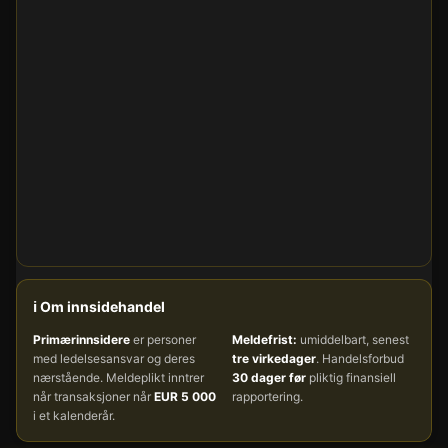
ℹ️ Om innsidehandel
Primærinnsidere
er personer
Meldefrist:
umiddelbart, senest
med ledelsesansvar og deres
tre virkedager
. Handelsforbud
nærstående. Meldeplikt inntrer
30 dager før
pliktig finansiell
når transaksjoner når
EUR 5 000
rapportering.
i et kalenderår.