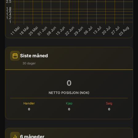
Siste måned
30 dager
0
NETTO POSISJON (NOK)
Handler
Kjøp
Salg
0
0
0
6 måneder