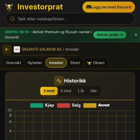
Investorprat
Logg inn med Discord
GRATIS I BETA
– Aktiver Premium og få push-varsler
i
Aktiver gratis →
Discord!
GIGANTE SALMON AS
/
Innsider
Oversikt
Nyheter
Innsider
Short
Oksen
GIGANTE SALMON AS (GIGA)
Historikk
3 mnd
6 mnd
1 år
Alle