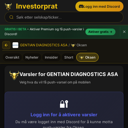
Investorprat
Logg inn med Discord
GRATIS I BETA
– Aktiver Premium og få push-varsler
i
Aktiver gratis →
Discord!
GENTIAN DIAGNOSTICS ASA
/
Oksen
Oversikt
Nyheter
Innsider
Short
Oksen
Varsler for GENTIAN DIAGNOSTICS ASA
Velg hva du vil få push-varsel om på mobilen
🔐
Logg inn for å aktivere varsler
Du må være logget inn med Discord for å kunne motta
push-varsler fra Oksen.