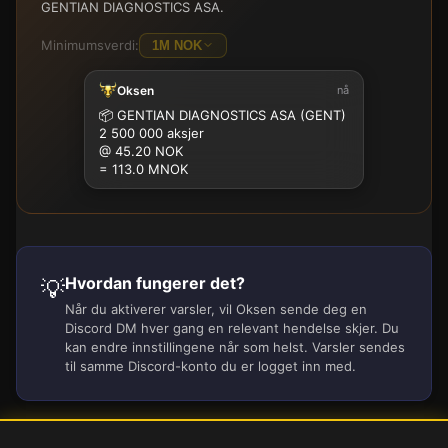
GENTIAN DIAGNOSTICS ASA.
Minimumsverdi:
1M NOK
Oksen
nå
100K
500K
1M
2.5M
5M
10M
15M
25M
📦
GENTIAN DIAGNOSTICS ASA (GENT)
2 500 000 aksjer
@ 45.20 NOK
= 113.0 MNOK
Hvordan fungerer det?
💡
Når du aktiverer varsler, vil Oksen sende deg en
Discord DM hver gang en relevant hendelse skjer. Du
kan endre innstillingene når som helst. Varsler sendes
til samme Discord-konto du er logget inn med.